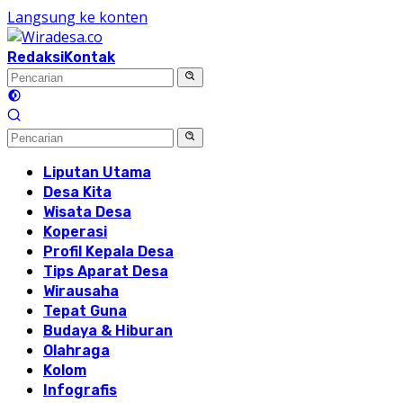
Langsung ke konten
Redaksi
Kontak
Liputan Utama
Desa Kita
Wisata Desa
Koperasi
Profil Kepala Desa
Tips Aparat Desa
Wirausaha
Tepat Guna
Budaya & Hiburan
Olahraga
Kolom
Infografis