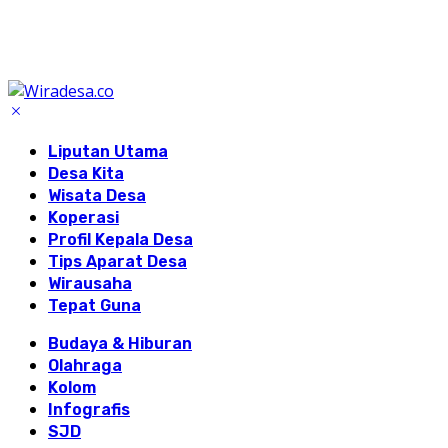
Liputan Utama
Desa Kita
Wisata Desa
Koperasi
Profil Kepala Desa
Tips Aparat Desa
Wirausaha
Tepat Guna
Budaya & Hiburan
Olahraga
Kolom
Infografis
SJD