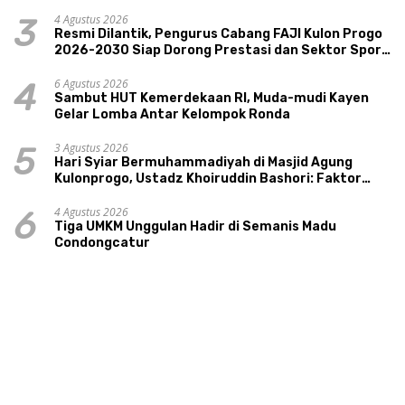
4 Agustus 2026
3
Resmi Dilantik, Pengurus Cabang FAJI Kulon Progo
2026-2030 Siap Dorong Prestasi dan Sektor Sport
Tourism Sungai Progo
6 Agustus 2026
4
Sambut HUT Kemerdekaan RI, Muda-mudi Kayen
Gelar Lomba Antar Kelompok Ronda
3 Agustus 2026
5
Hari Syiar Bermuhammadiyah di Masjid Agung
Kulonprogo, Ustadz Khoiruddin Bashori: Faktor
Utama Keluarga Sakinah Adalah Agama
4 Agustus 2026
6
Tiga UMKM Unggulan Hadir di Semanis Madu
Condongcatur