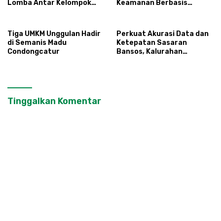
Lomba Antar Kelompok
Keamanan Berbasis
Ronda
Masyarakat
Tiga UMKM Unggulan Hadir
Perkuat Akurasi Data dan
di Semanis Madu
Ketepatan Sasaran
Condongcatur
Bansos, Kalurahan
Condongcatur Tingkatkan
Kapasitas 30 Agen
Perlinsos
Tinggalkan Komentar