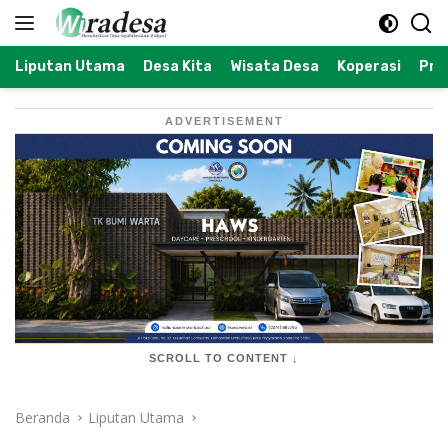
Langsung
ke
konten
Liputan Utama
Desa Kita
Wisata Desa
Koperasi
Prof
ADVERTISEMENT
SCROLL TO CONTENT ↓
Beranda
Liputan Utama