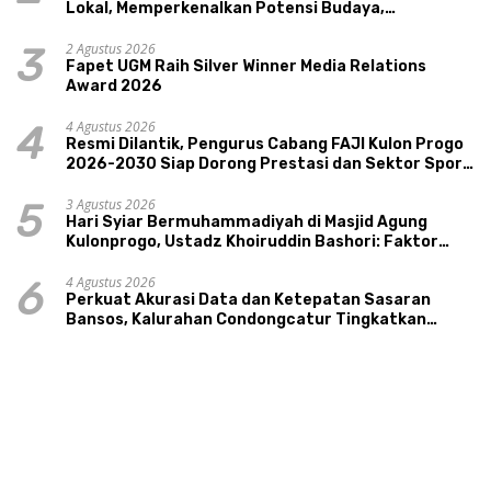
Lokal, Memperkenalkan Potensi Budaya,
Pariwisata, dan Ekologi Klaten
2 Agustus 2026
3
Fapet UGM Raih Silver Winner Media Relations
Award 2026
4 Agustus 2026
4
Resmi Dilantik, Pengurus Cabang FAJI Kulon Progo
2026-2030 Siap Dorong Prestasi dan Sektor Sport
Tourism Sungai Progo
3 Agustus 2026
5
Hari Syiar Bermuhammadiyah di Masjid Agung
Kulonprogo, Ustadz Khoiruddin Bashori: Faktor
Utama Keluarga Sakinah Adalah Agama
4 Agustus 2026
6
Perkuat Akurasi Data dan Ketepatan Sasaran
Bansos, Kalurahan Condongcatur Tingkatkan
Kapasitas 30 Agen Perlinsos