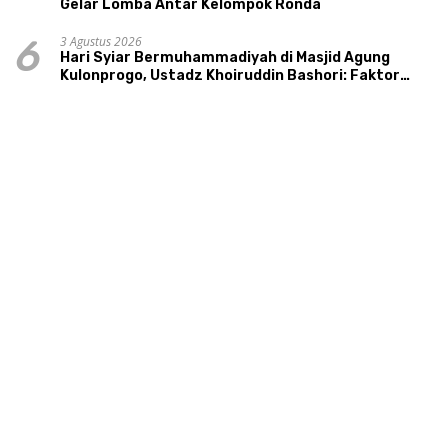
Gelar Lomba Antar Kelompok Ronda
3 Agustus 2026
6
Hari Syiar Bermuhammadiyah di Masjid Agung
Kulonprogo, Ustadz Khoiruddin Bashori: Faktor
Utama Keluarga Sakinah Adalah Agama