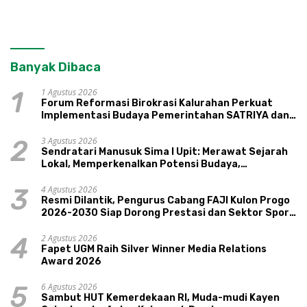
Banyak Dibaca
1 Agustus 2026
1
Forum Reformasi Birokrasi Kalurahan Perkuat
Implementasi Budaya Pemerintahan SATRIYA dan
Nilai Kepamongan DIY
3 Agustus 2026
2
Sendratari Manusuk Sima I Upit: Merawat Sejarah
Lokal, Memperkenalkan Potensi Budaya,
Pariwisata, dan Ekologi Klaten
4 Agustus 2026
3
Resmi Dilantik, Pengurus Cabang FAJI Kulon Progo
2026-2030 Siap Dorong Prestasi dan Sektor Sport
Tourism Sungai Progo
2 Agustus 2026
4
Fapet UGM Raih Silver Winner Media Relations
Award 2026
6 Agustus 2026
5
Sambut HUT Kemerdekaan RI, Muda-mudi Kayen