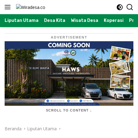
Langsung
ke
konten
Liputan Utama
Desa Kita
Wisata Desa
Koperasi
Prof
ADVERTISEMENT
SCROLL TO CONTENT ↓
Beranda
Liputan Utama