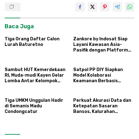
Baca Juga
Tiga Orang Daftar Calon
Zankore by Indosat Siap
Lurah Baturetno
Layani Kawasan Asia-
Pasifik dengan Platform
Infrastruktur AI
Terintegerasi
Sambut HUT Kemerdekaan
Satpol PP DIY Siapkan
RI, Muda-mudi Kayen Gelar
Model Kolaborasi
Lomba Antar Kelompok
Keamanan Berbasis
Ronda
Masyarakat
Tiga UMKM Unggulan Hadir
Perkuat Akurasi Data dan
di Semanis Madu
Ketepatan Sasaran
Condongcatur
Bansos, Kalurahan
Condongcatur Tingkatkan
Kapasitas 30 Agen
Perlinsos