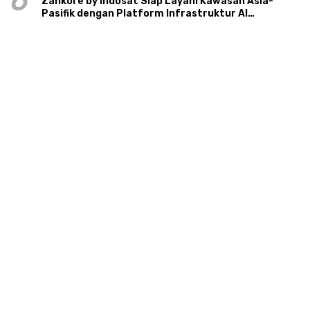
6
Zankore by Indosat Siap Layani Kawasan Asia-
Pasifik dengan Platform Infrastruktur AI
Terintegerasi