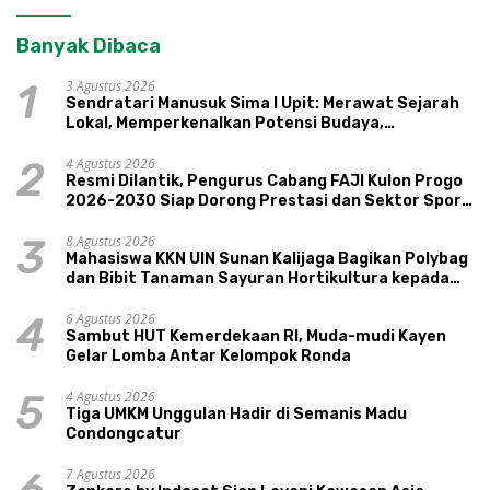
Banyak Dibaca
3 Agustus 2026
1
Sendratari Manusuk Sima I Upit: Merawat Sejarah
Lokal, Memperkenalkan Potensi Budaya,
Pariwisata, dan Ekologi Klaten
4 Agustus 2026
2
Resmi Dilantik, Pengurus Cabang FAJI Kulon Progo
2026-2030 Siap Dorong Prestasi dan Sektor Sport
Tourism Sungai Progo
8 Agustus 2026
3
Mahasiswa KKN UIN Sunan Kalijaga Bagikan Polybag
dan Bibit Tanaman Sayuran Hortikultura kepada
Warga Ngipikrejo 1
6 Agustus 2026
4
Sambut HUT Kemerdekaan RI, Muda-mudi Kayen
Gelar Lomba Antar Kelompok Ronda
4 Agustus 2026
5
Tiga UMKM Unggulan Hadir di Semanis Madu
Condongcatur
7 Agustus 2026