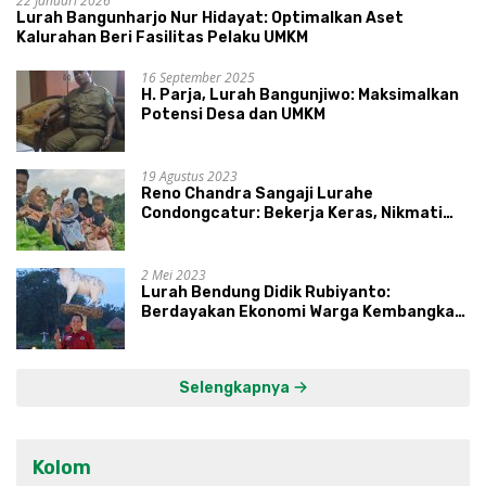
22 Januari 2026
Lurah Bangunharjo Nur Hidayat: Optimalkan Aset
Kalurahan Beri Fasilitas Pelaku UMKM
16 September 2025
H. Parja, Lurah Bangunjiwo: Maksimalkan
Potensi Desa dan UMKM
19 Agustus 2023
Reno Chandra Sangaji Lurahe
Condongcatur: Bekerja Keras, Nikmati
Proses, Dengarkan Suara Masyarakat,
dan Syukuri Hasil
2 Mei 2023
Lurah Bendung Didik Rubiyanto:
Berdayakan Ekonomi Warga Kembangkan
Kawasan Lumbung Mataraman
Selengkapnya
Kolom