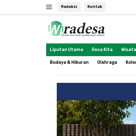
Langsung
Redaksi
Kontak
ke
konten
tutup
Liputan Utama
Desa Kita
Wisata
Budaya & Hiburan
Olahraga
Kol