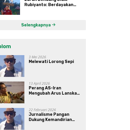
Rubiyanto: Berdayakan
Ekonomi Warga Kembangkan
Kawasan Lumbung
Mataraman
Selengkapnya
olom
3 Mei 2026
Melewati Lorong Sepi
13 April 2026
Perang AS-Iran
Mengubah Arus Lanskap
Dunia, Posisi Indonesia Di
Bawah Kepemimpinan
Prabowo-Gibran?
22 Februari 2026
Jurnalisme Pangan
Dukung Kemandirian
Pangan di Indonesia