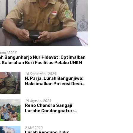
nuari 2026
ah Bangunharjo Nur Hidayat: Optimalkan
 Kalurahan Beri Fasilitas Pelaku UMKM
16 September 2025
H. Parja, Lurah Bangunjiwo:
Maksimalkan Potensi Desa
dan UMKM
19 Agustus 2023
Reno Chandra Sangaji
Lurahe Condongcatur:
Bekerja Keras, Nikmati
Proses, Dengarkan Suara
Masyarakat, dan Syukuri
2 Mei 2023
Hasil
Lurah Bendung Didik