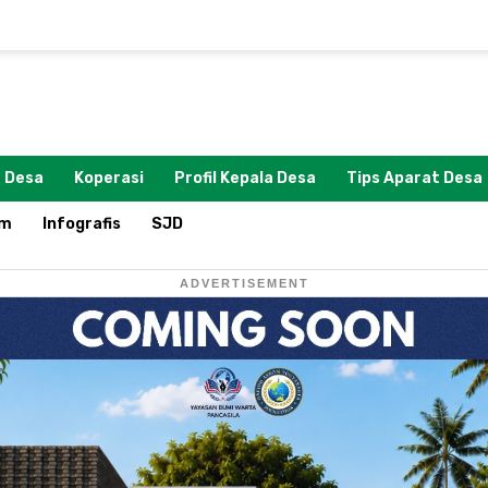
 Desa
Koperasi
Profil Kepala Desa
Tips Aparat Desa
om
Infografis
SJD
ADVERTISEMENT