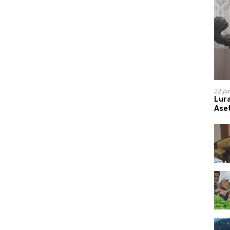
22 Ja
Lur
Aset