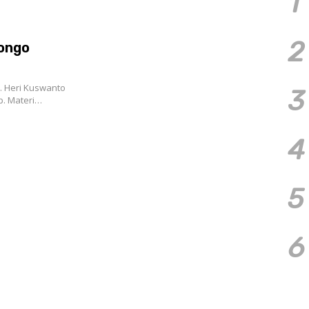
1
2
Songo
. Heri Kuswanto
3
p. Materi…
4
5
6