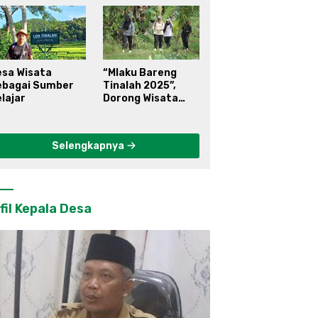
esa Wisata
“Mlaku Bareng
ebagai Sumber
Tinalah 2025”,
lajar
Dorong Wisata
Berkelanjutan di
Kulon Progo
Selengkapnya
fil Kepala Desa