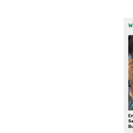
W
E
Se
Bu