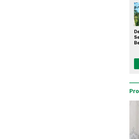
D
S
Be
Pro