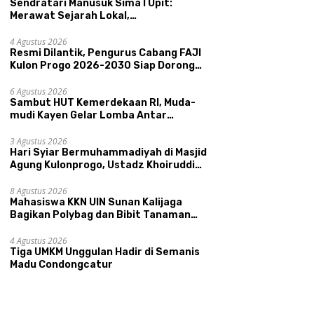
Sendratari Manusuk Sima I Upit:
Merawat Sejarah Lokal,
Memperkenalkan Potensi Budaya,
Pariwisata, dan Ekologi Klaten
4 Agustus 2026
Resmi Dilantik, Pengurus Cabang FAJI
Kulon Progo 2026-2030 Siap Dorong
Prestasi dan Sektor Sport Tourism
Sungai Progo
6 Agustus 2026
Sambut HUT Kemerdekaan RI, Muda-
mudi Kayen Gelar Lomba Antar
Kelompok Ronda
3 Agustus 2026
Hari Syiar Bermuhammadiyah di Masjid
Agung Kulonprogo, Ustadz Khoiruddin
Bashori: Faktor Utama Keluarga
Sakinah Adalah Agama
8 Agustus 2026
Mahasiswa KKN UIN Sunan Kalijaga
Bagikan Polybag dan Bibit Tanaman
Sayuran Hortikultura kepada Warga
Ngipikrejo 1
4 Agustus 2026
Tiga UMKM Unggulan Hadir di Semanis
Madu Condongcatur