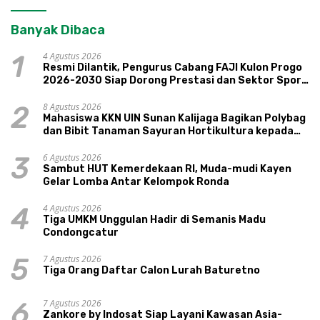
Banyak Dibaca
4 Agustus 2026
1
Resmi Dilantik, Pengurus Cabang FAJI Kulon Progo
2026-2030 Siap Dorong Prestasi dan Sektor Sport
Tourism Sungai Progo
8 Agustus 2026
2
Mahasiswa KKN UIN Sunan Kalijaga Bagikan Polybag
dan Bibit Tanaman Sayuran Hortikultura kepada
Warga Ngipikrejo 1
6 Agustus 2026
3
Sambut HUT Kemerdekaan RI, Muda-mudi Kayen
Gelar Lomba Antar Kelompok Ronda
4 Agustus 2026
4
Tiga UMKM Unggulan Hadir di Semanis Madu
Condongcatur
7 Agustus 2026
5
Tiga Orang Daftar Calon Lurah Baturetno
7 Agustus 2026
6
Zankore by Indosat Siap Layani Kawasan Asia-