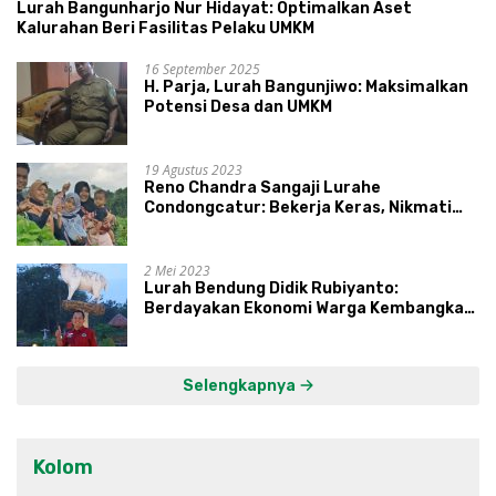
Lurah Bangunharjo Nur Hidayat: Optimalkan Aset
Kalurahan Beri Fasilitas Pelaku UMKM
16 September 2025
H. Parja, Lurah Bangunjiwo: Maksimalkan
Potensi Desa dan UMKM
19 Agustus 2023
Reno Chandra Sangaji Lurahe
Condongcatur: Bekerja Keras, Nikmati
Proses, Dengarkan Suara Masyarakat,
dan Syukuri Hasil
2 Mei 2023
Lurah Bendung Didik Rubiyanto:
Berdayakan Ekonomi Warga Kembangkan
Kawasan Lumbung Mataraman
Selengkapnya
Kolom