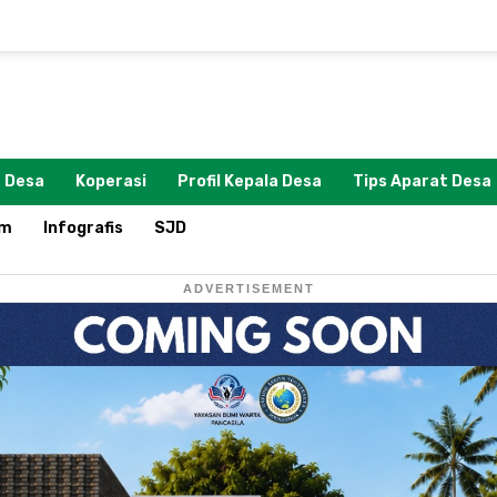
 Desa
Koperasi
Profil Kepala Desa
Tips Aparat Desa
om
Infografis
SJD
ADVERTISEMENT