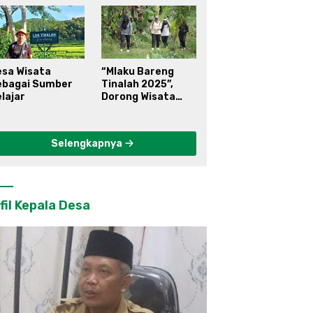
esa Wisata
“Mlaku Bareng
ebagai Sumber
Tinalah 2025”,
lajar
Dorong Wisata
Berkelanjutan di
Kulon Progo
Selengkapnya
fil Kepala Desa