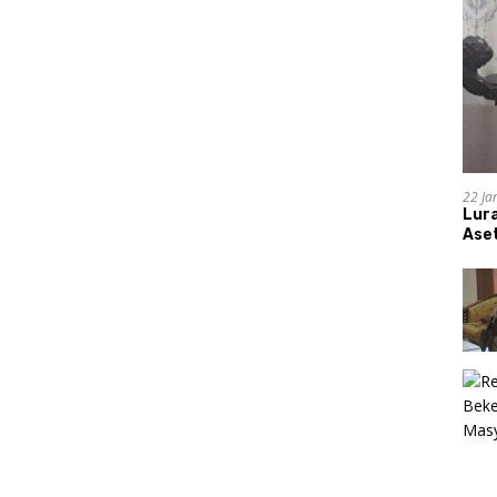
22 Ja
Lur
Aset