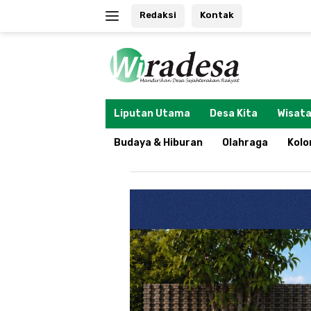
Langsung
Redaksi
Kontak
ke
konten
tutup
Liputan Utama
Desa Kita
Wisata
Budaya & Hiburan
Olahraga
Kol