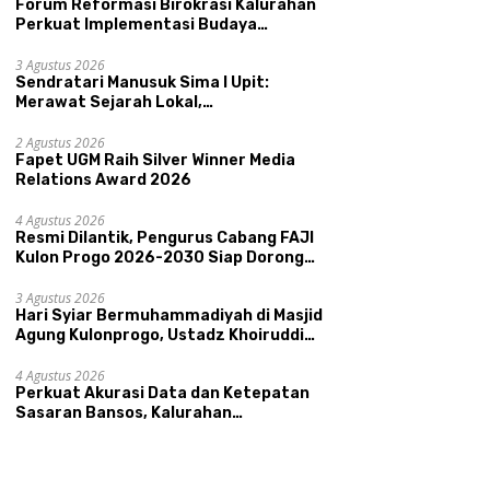
Forum Reformasi Birokrasi Kalurahan
Perkuat Implementasi Budaya
Pemerintahan SATRIYA dan Nilai
Kepamongan DIY
3 Agustus 2026
Sendratari Manusuk Sima I Upit:
Merawat Sejarah Lokal,
Memperkenalkan Potensi Budaya,
H
i Dilantik, Pengurus
Sendratari Manusuk Sima I
Pariwisata, dan Ekologi Klaten
2 Agustus 2026
B
ng FAJI Kulon Progo
Upit: Merawat Sejarah Lokal,
Fapet UGM Raih Silver Winner Media
A
-2030 Siap Dorong
Memperkenalkan Potensi
Relations Award 2026
K
tasi dan Sektor Sport
Budaya, Pariwisata, dan
U
ism Sungai Progo
Ekologi Klaten
4 Agustus 2026
A
Resmi Dilantik, Pengurus Cabang FAJI
Kulon Progo 2026-2030 Siap Dorong
Prestasi dan Sektor Sport Tourism
Sungai Progo
3 Agustus 2026
Hari Syiar Bermuhammadiyah di Masjid
Agung Kulonprogo, Ustadz Khoiruddin
Bashori: Faktor Utama Keluarga
Sakinah Adalah Agama
4 Agustus 2026
Perkuat Akurasi Data dan Ketepatan
Sasaran Bansos, Kalurahan
Condongcatur Tingkatkan Kapasitas
30 Agen Perlinsos