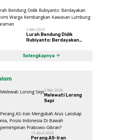
Bekerja Keras, Nikmati
Proses, Dengarkan Suara
Masyarakat, dan Syukuri
Hasil
2 Mei 2023
Lurah Bendung Didik
Rubiyanto: Berdayakan
Ekonomi Warga Kembangkan
Kawasan Lumbung
Selengkapnya
Mataraman
olom
3 Mei 2026
Melewati Lorong
Sepi
13 April 2026
Perang AS-Iran