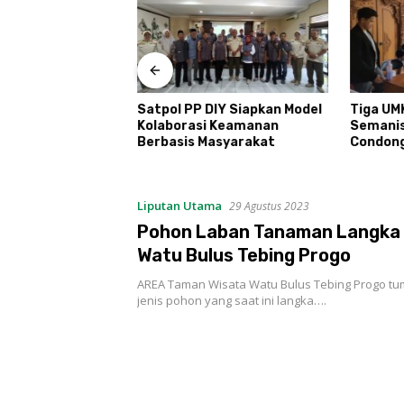
T Kemerdekaan
Satpol PP DIY Siapkan Model
Tiga UM
udi Kayen Gelar
Kolaborasi Keamanan
Semani
ar Kelompok
Berbasis Masyarakat
Condon
Liputan Utama
29 Agustus 2023
Pohon Laban Tanaman Langka 
Watu Bulus Tebing Progo
AREA Taman Wisata Watu Bulus Tebing Progo t
jenis pohon yang saat ini langka….