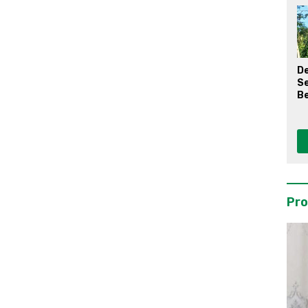
D
S
Be
Pro