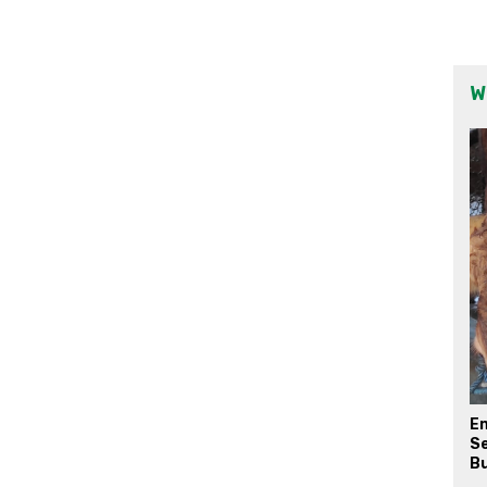
W
E
Se
Bu