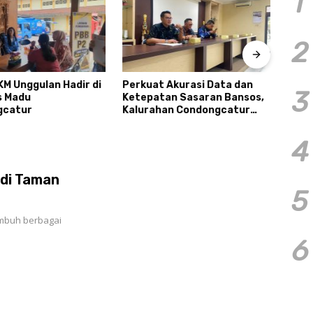
1
2
KM Unggulan Hadir di
Perkuat Akurasi Data dan
Resm
3
s Madu
Ketepatan Sasaran Bansos,
Caba
gcatur
Kalurahan Condongcatur
2026
Tingkatkan Kapasitas 30
Pres
Agen Perlinsos
Tour
4
di Taman
5
umbuh berbagai
6