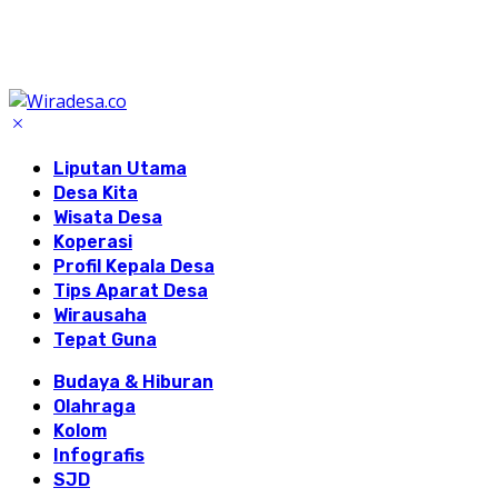
Liputan Utama
Desa Kita
Wisata Desa
Koperasi
Profil Kepala Desa
Tips Aparat Desa
Wirausaha
Tepat Guna
Budaya & Hiburan
Olahraga
Kolom
Infografis
SJD