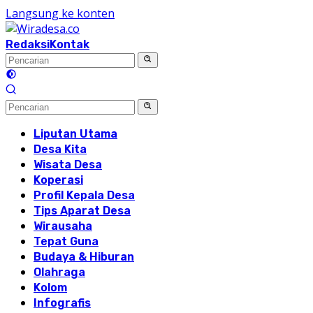
Langsung ke konten
Redaksi
Kontak
Liputan Utama
Desa Kita
Wisata Desa
Koperasi
Profil Kepala Desa
Tips Aparat Desa
Wirausaha
Tepat Guna
Budaya & Hiburan
Olahraga
Kolom
Infografis