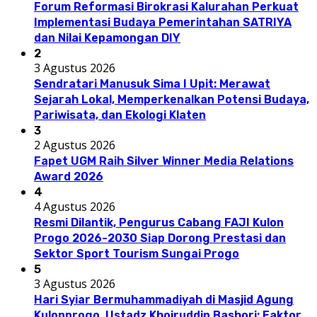
Forum Reformasi Birokrasi Kalurahan Perkuat
Implementasi Budaya Pemerintahan SATRIYA
dan Nilai Kepamongan DIY
2
3 Agustus 2026
Sendratari Manusuk Sima I Upit: Merawat
Sejarah Lokal, Memperkenalkan Potensi Budaya,
Pariwisata, dan Ekologi Klaten
3
2 Agustus 2026
Fapet UGM Raih Silver Winner Media Relations
Award 2026
4
4 Agustus 2026
Resmi Dilantik, Pengurus Cabang FAJI Kulon
Progo 2026-2030 Siap Dorong Prestasi dan
Sektor Sport Tourism Sungai Progo
5
3 Agustus 2026
Hari Syiar Bermuhammadiyah di Masjid Agung
Kulonprogo, Ustadz Khoiruddin Bashori: Faktor