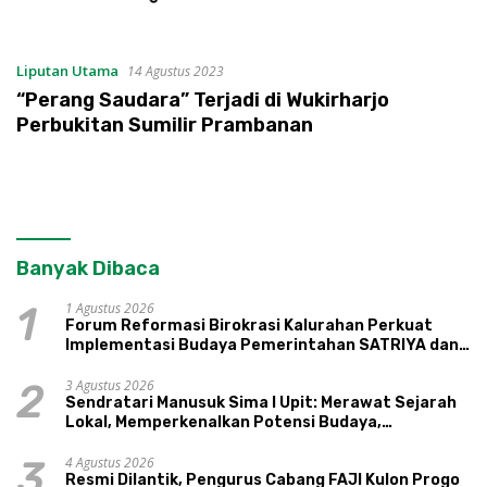
Infrastruktur AI
Terintegerasi
Liputan Utama
14 Agustus 2023
“Perang Saudara” Terjadi di Wukirharjo
Perbukitan Sumilir Prambanan
Banyak Dibaca
1 Agustus 2026
1
Forum Reformasi Birokrasi Kalurahan Perkuat
Implementasi Budaya Pemerintahan SATRIYA dan
Nilai Kepamongan DIY
3 Agustus 2026
2
Sendratari Manusuk Sima I Upit: Merawat Sejarah
Lokal, Memperkenalkan Potensi Budaya,
Pariwisata, dan Ekologi Klaten
4 Agustus 2026
3
Resmi Dilantik, Pengurus Cabang FAJI Kulon Progo