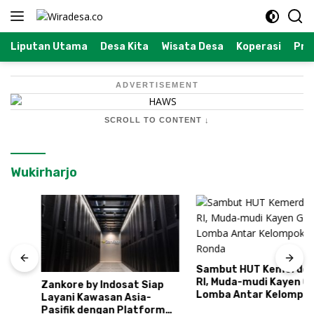
Langsung
ke
konten
Liputan Utama
Desa Kita
Wisata Desa
Koperasi
Prof
ADVERTISEMENT
SCROLL TO CONTENT ↓
Wukirharjo
Sambut HUT Kemerdekaan
RI, Muda-mudi Kayen Gelar
Zankore by Indosat Siap
Lomba Antar Kelompok
Layani Kawasan Asia-
Ronda
Pasifik dengan Platform