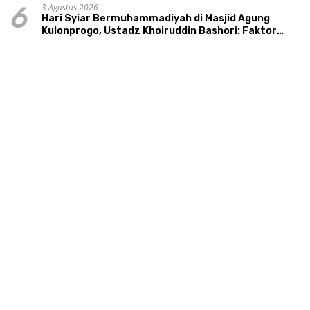
3 Agustus 2026
6
Hari Syiar Bermuhammadiyah di Masjid Agung
Kulonprogo, Ustadz Khoiruddin Bashori: Faktor
Utama Keluarga Sakinah Adalah Agama