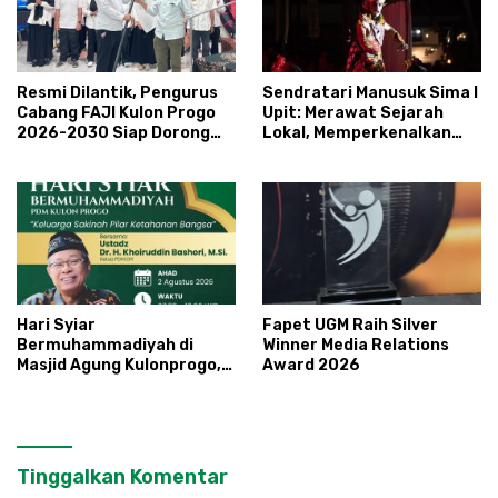
Resmi Dilantik, Pengurus
Sendratari Manusuk Sima I
Cabang FAJI Kulon Progo
Upit: Merawat Sejarah
2026-2030 Siap Dorong
Lokal, Memperkenalkan
Prestasi dan Sektor Sport
Potensi Budaya,
Tourism Sungai Progo
Pariwisata, dan Ekologi
Klaten
Hari Syiar
Fapet UGM Raih Silver
Bermuhammadiyah di
Winner Media Relations
Masjid Agung Kulonprogo,
Award 2026
Ustadz Khoiruddin Bashori:
Faktor Utama Keluarga
Sakinah Adalah Agama
Tinggalkan Komentar