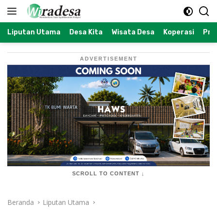
Langsung
ke
konten
Liputan Utama
Desa Kita
Wisata Desa
Koperasi
Prof
ADVERTISEMENT
SCROLL TO CONTENT ↓
Beranda
Liputan Utama