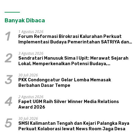
Banyak Dibaca
1 Agustus 2026
1
Forum Reformasi Birokrasi Kalurahan Perkuat
Implementasi Budaya Pemerintahan SATRIYA dan
Nilai Kepamongan DIY
3 Agustus 2026
2
Sendratari Manusuk Sima I Upit: Merawat Sejarah
Lokal, Memperkenalkan Potensi Budaya,
Pariwisata, dan Ekologi Klaten
30 Juli 2026
3
PKK Condongcatur Gelar Lomba Memasak
Berbahan Dasar Tempe
2 Agustus 2026
4
Fapet UGM Raih Silver Winner Media Relations
Award 2026
30 Juli 2026
5
SMSI Kalimantan Tengah dan Kejari Palangka Raya
Perkuat Kolaborasi lewat News Room Jaga Desa