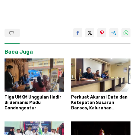
Baca Juga
Tiga UMKM Unggulan Hadir
Perkuat Akurasi Data dan
di Semanis Madu
Ketepatan Sasaran
Condongcatur
Bansos, Kalurahan
Condongcatur Tingkatkan
Kapasitas 30 Agen
Perlinsos