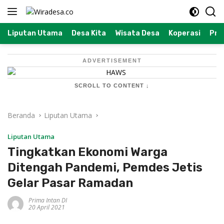
Langsung
ke
konten
Liputan Utama
Desa Kita
Wisata Desa
Koperasi
Prof
ADVERTISEMENT
SCROLL TO CONTENT ↓
Beranda
Liputan Utama
Liputan Utama
Tingkatkan Ekonomi Warga
Ditengah Pandemi, Pemdes Jetis
Gelar Pasar Ramadan
Prima Intan DI
20 April 2021