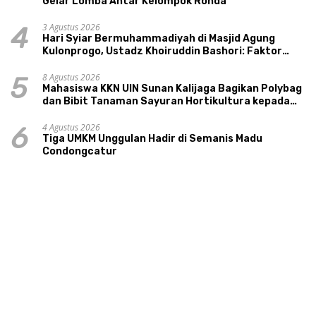
Gelar Lomba Antar Kelompok Ronda
3 Agustus 2026
4
Hari Syiar Bermuhammadiyah di Masjid Agung
Kulonprogo, Ustadz Khoiruddin Bashori: Faktor
Utama Keluarga Sakinah Adalah Agama
8 Agustus 2026
5
Mahasiswa KKN UIN Sunan Kalijaga Bagikan Polybag
dan Bibit Tanaman Sayuran Hortikultura kepada
Warga Ngipikrejo 1
4 Agustus 2026
6
Tiga UMKM Unggulan Hadir di Semanis Madu
Condongcatur