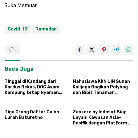
Suka
Memuat...
Covid-19
Ramadan
Baca Juga
Tinggal di Kandang dari
Mahasiswa KKN UIN Sunan
Kardus Bekas, DOC Ayam
Kalijaga Bagikan Polybag
Kampung tetap Nyaman
dan Bibit Tanaman
dan Sehat
Sayuran Hortikultura
kepada Warga Ngipikrejo 1
Tiga Orang Daftar Calon
Zankore by Indosat Siap
Lurah Baturetno
Layani Kawasan Asia-
Pasifik dengan Platform
Infrastruktur AI
Terintegerasi