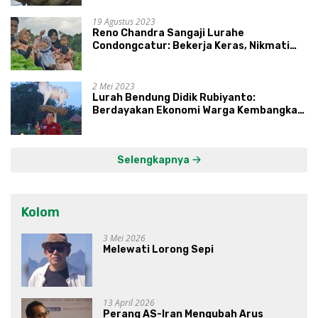
19 Agustus 2023
Reno Chandra Sangaji Lurahe
Condongcatur: Bekerja Keras, Nikmati
Proses, Dengarkan Suara Masyarakat,
dan Syukuri Hasil
2 Mei 2023
Lurah Bendung Didik Rubiyanto:
Berdayakan Ekonomi Warga Kembangkan
Kawasan Lumbung Mataraman
Selengkapnya
Kolom
3 Mei 2026
Melewati Lorong Sepi
13 April 2026
Perang AS-Iran Mengubah Arus