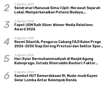
3 Agustus 2026
2
Sendratari Manusuk Sima I Upit: Merawat Sejarah
Lokal, Memperkenalkan Potensi Budaya,
Pariwisata, dan Ekologi Klaten
2 Agustus 2026
3
Fapet UGM Raih Silver Winner Media Relations
Award 2026
4 Agustus 2026
4
Resmi Dilantik, Pengurus Cabang FAJI Kulon Progo
2026-2030 Siap Dorong Prestasi dan Sektor Sport
Tourism Sungai Progo
3 Agustus 2026
5
Hari Syiar Bermuhammadiyah di Masjid Agung
Kulonprogo, Ustadz Khoiruddin Bashori: Faktor
Utama Keluarga Sakinah Adalah Agama
6 Agustus 2026
6
Sambut HUT Kemerdekaan RI, Muda-mudi Kayen
Gelar Lomba Antar Kelompok Ronda