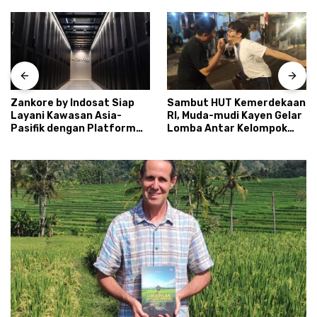
Sambut HUT Kemerdekaan
Satpol PP DIY Siapkan
RI, Muda-mudi Kayen Gelar
Model Kolaborasi
Lomba Antar Kelompok
Keamanan Berbasis
Ronda
Masyarakat