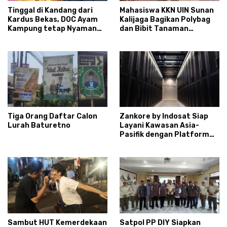
Tinggal di Kandang dari
Mahasiswa KKN UIN Sunan
Kardus Bekas, DOC Ayam
Kalijaga Bagikan Polybag
Kampung tetap Nyaman
dan Bibit Tanaman
dan Sehat
Sayuran Hortikultura
kepada Warga Ngipikrejo 1
Tiga Orang Daftar Calon
Zankore by Indosat Siap
Lurah Baturetno
Layani Kawasan Asia-
Pasifik dengan Platform
Infrastruktur AI
Terintegerasi
Sambut HUT Kemerdekaan
Satpol PP DIY Siapkan