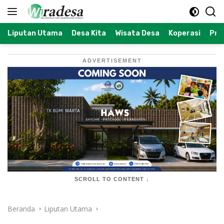
Langsung
ke
konten
Liputan Utama
Desa Kita
Wisata Desa
Koperasi
Prof
ADVERTISEMENT
SCROLL TO CONTENT ↓
Beranda
Liputan Utama