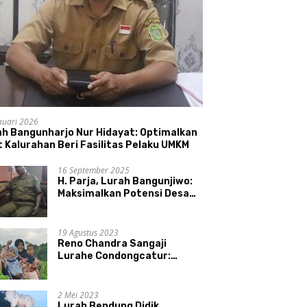
nuari 2026
ah Bangunharjo Nur Hidayat: Optimalkan
 Kalurahan Beri Fasilitas Pelaku UMKM
16 September 2025
H. Parja, Lurah Bangunjiwo:
Maksimalkan Potensi Desa
dan UMKM
19 Agustus 2023
Reno Chandra Sangaji
Lurahe Condongcatur:
Bekerja Keras, Nikmati
Proses, Dengarkan Suara
Masyarakat, dan Syukuri
2 Mei 2023
Hasil
Lurah Bendung Didik