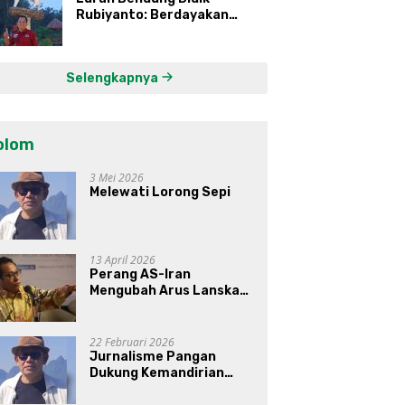
Rubiyanto: Berdayakan
Ekonomi Warga Kembangkan
Kawasan Lumbung
Mataraman
Selengkapnya
olom
3 Mei 2026
Melewati Lorong Sepi
13 April 2026
Perang AS-Iran
Mengubah Arus Lanskap
Dunia, Posisi Indonesia Di
Bawah Kepemimpinan
Prabowo-Gibran?
22 Februari 2026
Jurnalisme Pangan
Dukung Kemandirian
Pangan di Indonesia