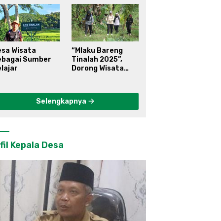
esa Wisata
“Mlaku Bareng
ebagai Sumber
Tinalah 2025”,
lajar
Dorong Wisata
Berkelanjutan di
Kulon Progo
Selengkapnya
fil Kepala Desa