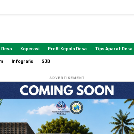
 Desa
Koperasi
Profil Kepala Desa
Tips Aparat Desa
om
Infografis
SJD
ADVERTISEMENT