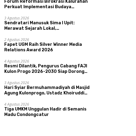
Forum Reformasi Birokrasi Kalurahan
Perkuat Implementasi Budaya
Pemerintahan SATRIYA dan Nilai
Kepamongan DIY
3 Agustus 2026
Sendratari Manusuk Sima I Upit:
Merawat Sejarah Lokal,
Memperkenalkan Potensi Budaya,
Pariwisata, dan Ekologi Klaten
2 Agustus 2026
Fapet UGM Raih Silver Winner Media
Relations Award 2026
4 Agustus 2026
Resmi Dilantik, Pengurus Cabang FAJI
Kulon Progo 2026-2030 Siap Dorong
Prestasi dan Sektor Sport Tourism
Sungai Progo
3 Agustus 2026
Hari Syiar Bermuhammadiyah di Masjid
Agung Kulonprogo, Ustadz Khoiruddin
Bashori: Faktor Utama Keluarga
Sakinah Adalah Agama
4 Agustus 2026
Tiga UMKM Unggulan Hadir di Semanis
Madu Condongcatur