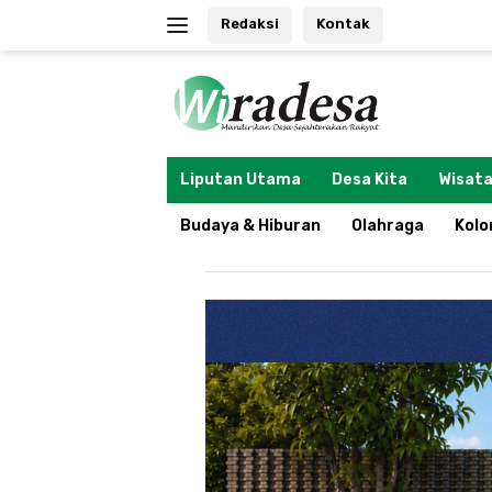
Langsung
Redaksi
Kontak
ke
konten
tutup
Liputan Utama
Desa Kita
Wisata
Budaya & Hiburan
Olahraga
Kol