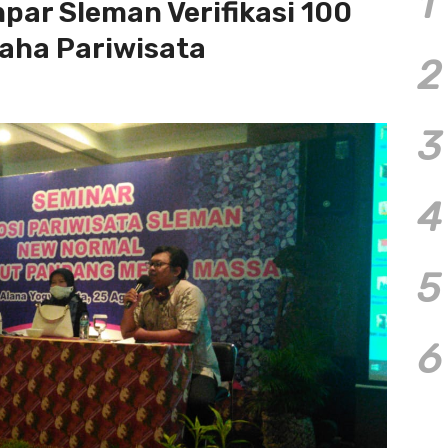
1
npar Sleman Verifikasi 100
saha Pariwisata
2
3
4
5
6