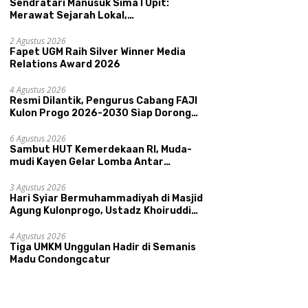
Sendratari Manusuk Sima I Upit:
Merawat Sejarah Lokal,
Memperkenalkan Potensi Budaya,
Pariwisata, dan Ekologi Klaten
2 Agustus 2026
Fapet UGM Raih Silver Winner Media
Relations Award 2026
4 Agustus 2026
Resmi Dilantik, Pengurus Cabang FAJI
Kulon Progo 2026-2030 Siap Dorong
Prestasi dan Sektor Sport Tourism
Sungai Progo
6 Agustus 2026
Sambut HUT Kemerdekaan RI, Muda-
mudi Kayen Gelar Lomba Antar
Kelompok Ronda
3 Agustus 2026
Hari Syiar Bermuhammadiyah di Masjid
Agung Kulonprogo, Ustadz Khoiruddin
Bashori: Faktor Utama Keluarga
Sakinah Adalah Agama
4 Agustus 2026
Tiga UMKM Unggulan Hadir di Semanis
Madu Condongcatur