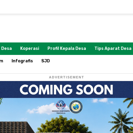
 Desa
Koperasi
Profil Kepala Desa
Tips Aparat Desa
om
Infografis
SJD
ADVERTISEMENT