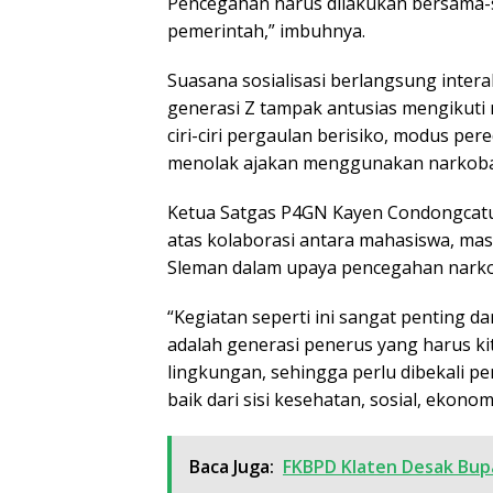
Pencegahan harus dilakukan bersama-s
pemerintah,” imbuhnya.
Suasana sosialisasi berlangsung intera
generasi Z tampak antusias mengikuti 
ciri-ciri pergaulan berisiko, modus pe
menolak ajakan menggunakan narkoba
Ketua Satgas P4GN Kayen Condongcatur
atas kolaborasi antara mahasiswa, ma
Sleman dalam upaya pencegahan narkob
“Kegiatan seperti ini sangat penting d
adalah generasi penerus yang harus k
lingkungan, sehingga perlu dibekali 
baik dari sisi kesehatan, sosial, ekono
Baca Juga:
FKBPD Klaten Desak Bup