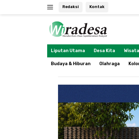
Langsung
Redaksi
Kontak
ke
konten
tutup
Liputan Utama
Desa Kita
Wisata
Budaya & Hiburan
Olahraga
Kol