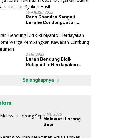
19 Agustus 2023
Reno Chandra Sangaji
Lurahe Condongcatur:
Bekerja Keras, Nikmati
Proses, Dengarkan Suara
Masyarakat, dan Syukuri
Hasil
2 Mei 2023
Lurah Bendung Didik
Rubiyanto: Berdayakan
Ekonomi Warga Kembangkan
Kawasan Lumbung
Selengkapnya
Mataraman
olom
3 Mei 2026
Melewati Lorong
Sepi