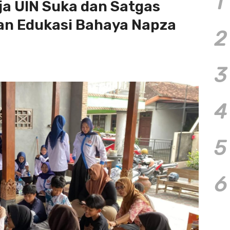
1
ja UIN Suka dan Satgas
an Edukasi Bahaya Napza
2
3
4
5
6