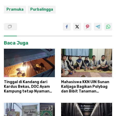
Pramuka
Purbalingga
Baca Juga
Tinggal di Kandang dari
Mahasiswa KKN UIN Sunan
Kardus Bekas, DOC Ayam
Kalijaga Bagikan Polybag
Kampung tetap Nyaman
dan Bibit Tanaman
dan Sehat
Sayuran Hortikultura
kepada Warga Ngipikrejo 1