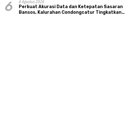
4 Agustus 2026
6
Perkuat Akurasi Data dan Ketepatan Sasaran
Bansos, Kalurahan Condongcatur Tingkatkan
Kapasitas 30 Agen Perlinsos