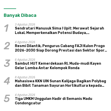
Banyak Dibaca
3 Agustus 2026
1
Sendratari Manusuk Sima I Upit: Merawat Sejarah
Lokal, Memperkenalkan Potensi Budaya,
Pariwisata, dan Ekologi Klaten
4 Agustus 2026
2
Resmi Dilantik, Pengurus Cabang FAJI Kulon Progo
2026-2030 Siap Dorong Prestasi dan Sektor Sport
Tourism Sungai Progo
6 Agustus 2026
3
Sambut HUT Kemerdekaan RI, Muda-mudi Kayen
Gelar Lomba Antar Kelompok Ronda
8 Agustus 2026
4
Mahasiswa KKN UIN Sunan Kalijaga Bagikan Polybag
dan Bibit Tanaman Sayuran Hortikultura kepada
Warga Ngipikrejo 1
4 Agustus 2026
5
Tiga UMKM Unggulan Hadir di Semanis Madu
Condongcatur