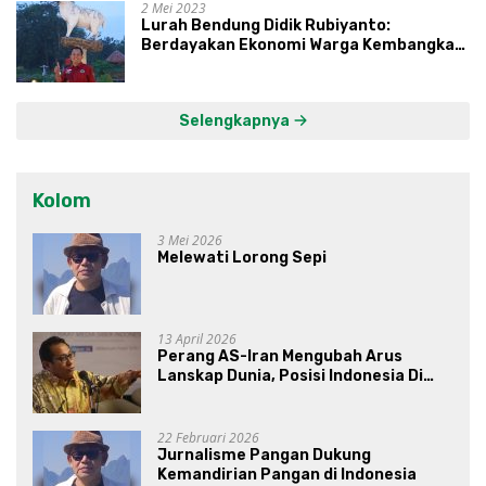
2 Mei 2023
Lurah Bendung Didik Rubiyanto:
Berdayakan Ekonomi Warga Kembangkan
Kawasan Lumbung Mataraman
Selengkapnya
Kolom
3 Mei 2026
Melewati Lorong Sepi
13 April 2026
Perang AS-Iran Mengubah Arus
Lanskap Dunia, Posisi Indonesia Di
Bawah Kepemimpinan Prabowo-
Gibran?
22 Februari 2026
Jurnalisme Pangan Dukung
Kemandirian Pangan di Indonesia