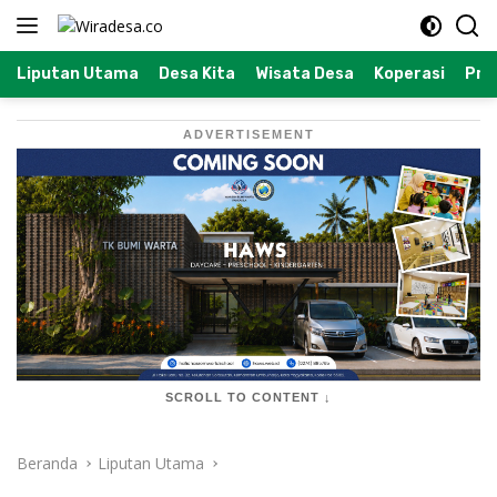
Langsung
ke
konten
Liputan Utama
Desa Kita
Wisata Desa
Koperasi
Prof
ADVERTISEMENT
SCROLL TO CONTENT ↓
Beranda
Liputan Utama