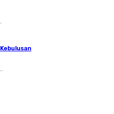
…
n Kebulusan
n…