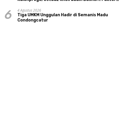
Utama Keluarga Sakinah Adalah Agama
4 Agustus 2026
6
Tiga UMKM Unggulan Hadir di Semanis Madu
Condongcatur