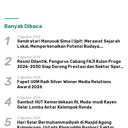
Banyak Dibaca
3 Agustus 2026
1
Sendratari Manusuk Sima I Upit: Merawat Sejarah
Lokal, Memperkenalkan Potensi Budaya,
Pariwisata, dan Ekologi Klaten
4 Agustus 2026
2
Resmi Dilantik, Pengurus Cabang FAJI Kulon Progo
2026-2030 Siap Dorong Prestasi dan Sektor Sport
Tourism Sungai Progo
2 Agustus 2026
3
Fapet UGM Raih Silver Winner Media Relations
Award 2026
6 Agustus 2026
4
Sambut HUT Kemerdekaan RI, Muda-mudi Kayen
Gelar Lomba Antar Kelompok Ronda
3 Agustus 2026
5
Hari Syiar Bermuhammadiyah di Masjid Agung
Kulonprogo, Ustadz Khoiruddin Bashori: Faktor