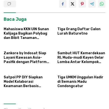
Baca Juga
Mahasiswa KKN UIN Sunan
Tiga Orang Daftar Calon
Kalijaga Bagikan Polybag
Lurah Baturetno
dan Bibit Tanaman
Sayuran Hortikultura
kepada Warga Ngipikrejo 1
Zankore by Indosat Siap
Sambut HUT Kemerdekaan
Layani Kawasan Asia-
RI, Muda-mudi Kayen Gelar
Pasifik dengan Platform
Lomba Antar Kelompok
Infrastruktur AI
Ronda
Terintegerasi
Satpol PP DIY Siapkan
Tiga UMKM Unggulan Hadir
Model Kolaborasi
di Semanis Madu
Keamanan Berbasis
Condongcatur
Masyarakat