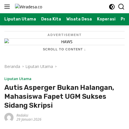
Langsung
ke
konten
Liputan Utama
Desa Kita
Wisata Desa
Koperasi
Prof
ADVERTISEMENT
SCROLL TO CONTENT ↓
Beranda
Liputan Utama
Liputan Utama
Autis Asperger Bukan Halangan,
Mahasiswa Fapet UGM Sukses
Sidang Skripsi
Redaksi
29 Januari 2026