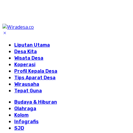
Liputan Utama
Desa Kita
Wisata Desa
Koperasi
Profil Kepala Desa
Tips Aparat Desa
Wirausaha
Tepat Guna
Budaya & Hiburan
Olahraga
Kolom
Infografis
SJD