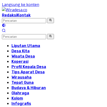
Langsung ke konten
Redaksi
Kontak
Liputan Utama
Desa Kita
Wisata Desa
Koperasi
Profil Kepala Desa
Tips Aparat Desa
Wirausaha
Tepat Guna
Budaya & Hiburan
Olahraga
Kolom
Infografis