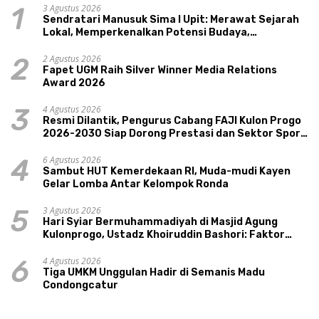
3 Agustus 2026
1
Sendratari Manusuk Sima I Upit: Merawat Sejarah
Lokal, Memperkenalkan Potensi Budaya,
Pariwisata, dan Ekologi Klaten
2 Agustus 2026
2
Fapet UGM Raih Silver Winner Media Relations
Award 2026
4 Agustus 2026
3
Resmi Dilantik, Pengurus Cabang FAJI Kulon Progo
2026-2030 Siap Dorong Prestasi dan Sektor Sport
Tourism Sungai Progo
6 Agustus 2026
4
Sambut HUT Kemerdekaan RI, Muda-mudi Kayen
Gelar Lomba Antar Kelompok Ronda
3 Agustus 2026
5
Hari Syiar Bermuhammadiyah di Masjid Agung
Kulonprogo, Ustadz Khoiruddin Bashori: Faktor
Utama Keluarga Sakinah Adalah Agama
4 Agustus 2026
6
Tiga UMKM Unggulan Hadir di Semanis Madu
Condongcatur