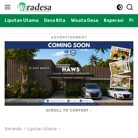
Langsung
ke
konten
Liputan Utama
Desa Kita
Wisata Desa
Koperasi
Prof
ADVERTISEMENT
SCROLL TO CONTENT ↓
Beranda
Liputan Utama