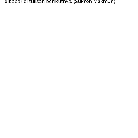
dibabar di tulisan berikutnya.
(Sukron Makmun)