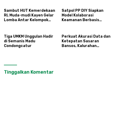
Terintegerasi
Sambut HUT Kemerdekaan
Satpol PP DIY Siapkan
RI, Muda-mudi Kayen Gelar
Model Kolaborasi
Lomba Antar Kelompok
Keamanan Berbasis
Ronda
Masyarakat
Tiga UMKM Unggulan Hadir
Perkuat Akurasi Data dan
di Semanis Madu
Ketepatan Sasaran
Condongcatur
Bansos, Kalurahan
Condongcatur Tingkatkan
Kapasitas 30 Agen
Perlinsos
Tinggalkan Komentar