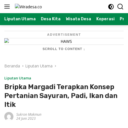
Langsung
ke
konten
Liputan Utama
Desa Kita
Wisata Desa
Koperasi
Prof
ADVERTISEMENT
SCROLL TO CONTENT ↓
Beranda
Liputan Utama
Liputan Utama
Bripka Margadi Terapkan Konsep
Pertanian Sayuran, Padi, Ikan dan
Itik
Sukron Makmun
24 Juni 2023