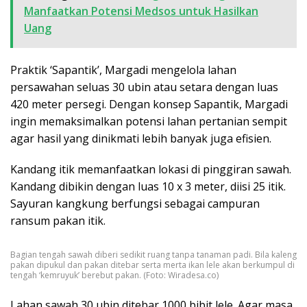
Manfaatkan Potensi Medsos untuk Hasilkan
Uang
Praktik ‘Sapantik’, Margadi mengelola lahan
persawahan seluas 30 ubin atau setara dengan luas
420 meter persegi. Dengan konsep Sapantik, Margadi
ingin memaksimalkan potensi lahan pertanian sempit
agar hasil yang dinikmati lebih banyak juga efisien.
Kandang itik memanfaatkan lokasi di pinggiran sawah.
Kandang dibikin dengan luas 10 x 3 meter, diisi 25 itik.
Sayuran kangkung berfungsi sebagai campuran
ransum pakan itik.
Bagian tengah sawah diberi sedikit ruang tanpa tanaman padi. Bila kaleng
pakan dipukul dan pakan ditebar serta merta ikan lele akan berkumpul di
tengah ‘kemruyuk’ berebut pakan. (Foto: Wiradesa.co)
Lahan sawah 30 ubin ditebar 1000 bibit lele. Agar masa