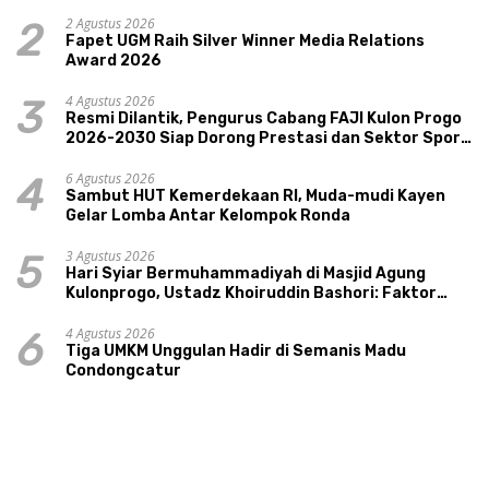
Pariwisata, dan Ekologi Klaten
2 Agustus 2026
2
Fapet UGM Raih Silver Winner Media Relations
Award 2026
4 Agustus 2026
3
Resmi Dilantik, Pengurus Cabang FAJI Kulon Progo
2026-2030 Siap Dorong Prestasi dan Sektor Sport
Tourism Sungai Progo
6 Agustus 2026
4
Sambut HUT Kemerdekaan RI, Muda-mudi Kayen
Gelar Lomba Antar Kelompok Ronda
3 Agustus 2026
5
Hari Syiar Bermuhammadiyah di Masjid Agung
Kulonprogo, Ustadz Khoiruddin Bashori: Faktor
Utama Keluarga Sakinah Adalah Agama
4 Agustus 2026
6
Tiga UMKM Unggulan Hadir di Semanis Madu
Condongcatur