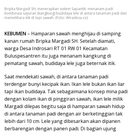
Bripka Margadi SH, menerapkan sistem Sapantik: menanam padi
kombinasi sayuran (kangkung) budidaya lele di antara tanaman padi dan
memelihara itik di tepi sawah. (Foto: Wiradesa.co)
KEBUMEN
– Hamparan sawah menghijau di samping
kanan rumah Bripka Margadi SH. Setelah diamati,
warga Desa Indrosari RT 01 RW 01 Kecamatan
Buluspesantren itu juga menanam kangkung di
pematang sawah, budidaya lele juga beternak itik.
Saat mendekati sawah, di antara tanaman padi
terdengar bunyi kecipak ikan. Ikan lele bukan ikan liar
tapi ikan budidaya. Tak sebagaimana konsep mina padi
dengan kolam ikan di pinggiran sawah, ikan lele milik
Margadi dilepas begitu saja di hamparan sawah hidup
di antara tanaman padi dengan air berketinggian tak
lebih dari 10 cm. Lele yang dibesarkan akan dipanen
berbarengan dengan panen padi. Di bagian ujung