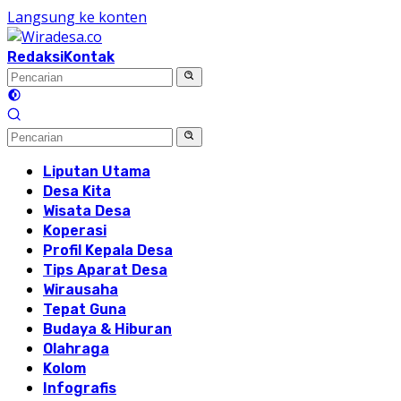
Langsung ke konten
Redaksi
Kontak
Liputan Utama
Desa Kita
Wisata Desa
Koperasi
Profil Kepala Desa
Tips Aparat Desa
Wirausaha
Tepat Guna
Budaya & Hiburan
Olahraga
Kolom
Infografis