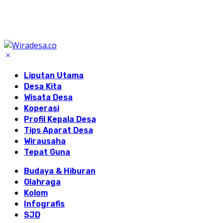
Liputan Utama
Desa Kita
Wisata Desa
Koperasi
Profil Kepala Desa
Tips Aparat Desa
Wirausaha
Tepat Guna
Budaya & Hiburan
Olahraga
Kolom
Infografis
SJD