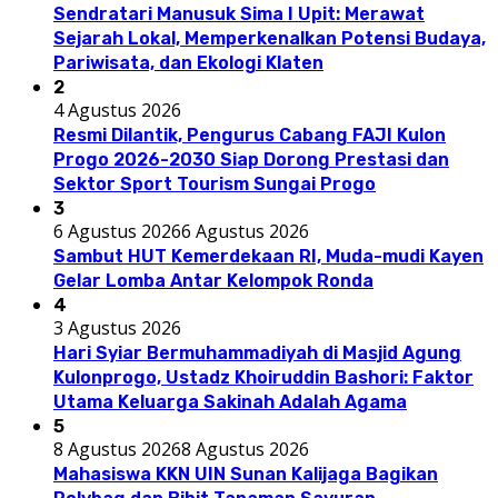
Sendratari Manusuk Sima I Upit: Merawat
Sejarah Lokal, Memperkenalkan Potensi Budaya,
Pariwisata, dan Ekologi Klaten
2
4 Agustus 2026
Resmi Dilantik, Pengurus Cabang FAJI Kulon
Progo 2026-2030 Siap Dorong Prestasi dan
Sektor Sport Tourism Sungai Progo
3
6 Agustus 2026
6 Agustus 2026
Sambut HUT Kemerdekaan RI, Muda-mudi Kayen
Gelar Lomba Antar Kelompok Ronda
4
3 Agustus 2026
Hari Syiar Bermuhammadiyah di Masjid Agung
Kulonprogo, Ustadz Khoiruddin Bashori: Faktor
Utama Keluarga Sakinah Adalah Agama
5
8 Agustus 2026
8 Agustus 2026
Mahasiswa KKN UIN Sunan Kalijaga Bagikan