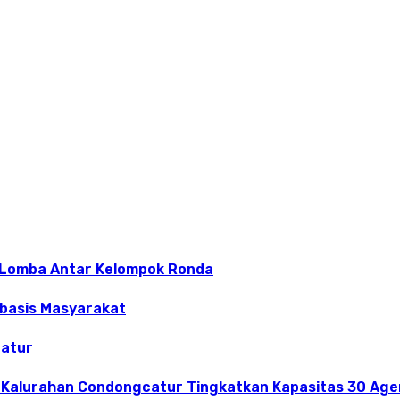
 Lomba Antar Kelompok Ronda
rbasis Masyarakat
catur
 Kalurahan Condongcatur Tingkatkan Kapasitas 30 Agen