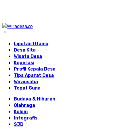
Liputan Utama
Desa Kita
Wisata Desa
Koperasi
Profil Kepala Desa
Tips Aparat Desa
Wirausaha
Tepat Guna
Budaya & Hiburan
Olahraga
Kolom
Infografis
SJD