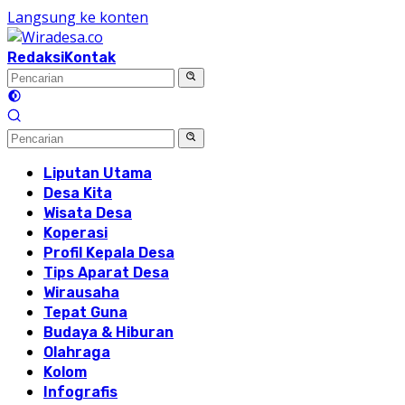
Langsung ke konten
Redaksi
Kontak
Liputan Utama
Desa Kita
Wisata Desa
Koperasi
Profil Kepala Desa
Tips Aparat Desa
Wirausaha
Tepat Guna
Budaya & Hiburan
Olahraga
Kolom
Infografis