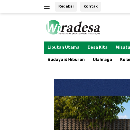
Langsung
Redaksi
Kontak
ke
konten
tutup
Liputan Utama
Desa Kita
Wisata
Budaya & Hiburan
Olahraga
Kol