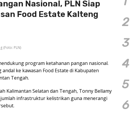
1
ngan Nasional, PLN Siap
asan Food Estate Kalteng
2
3
g (Foto: PLN)
4
 mendukung program ketahanan pangan nasional.
ng andal ke kawasan Food Estate di Kabupaten
antan Tengah.
5
ah Kalimantan Selatan dan Tengah, Tonny Bellamy
mlah infrastruktur kelistrikan guna menerangi
6
rsebut.