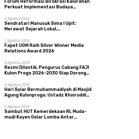
Forum Reformasi Birokrasi Kalurahan
Perkuat Implementasi Budaya
Pemerintahan SATRIYA dan Nilai
Kepamongan DIY
3 Agustus 2026
Sendratari Manusuk Sima I Upit:
Merawat Sejarah Lokal,
Memperkenalkan Potensi Budaya,
Pariwisata, dan Ekologi Klaten
2 Agustus 2026
Fapet UGM Raih Silver Winner Media
Relations Award 2026
4 Agustus 2026
Resmi Dilantik, Pengurus Cabang FAJI
Kulon Progo 2026-2030 Siap Dorong
Prestasi dan Sektor Sport Tourism
Sungai Progo
3 Agustus 2026
Hari Syiar Bermuhammadiyah di Masjid
Agung Kulonprogo, Ustadz Khoiruddin
Bashori: Faktor Utama Keluarga
Sakinah Adalah Agama
6 Agustus 2026
Sambut HUT Kemerdekaan RI, Muda-
mudi Kayen Gelar Lomba Antar
Kelompok Ronda