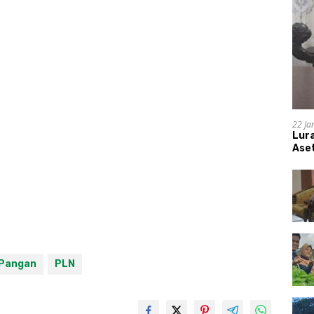
22 Ja
Lur
Aset
Pangan
PLN