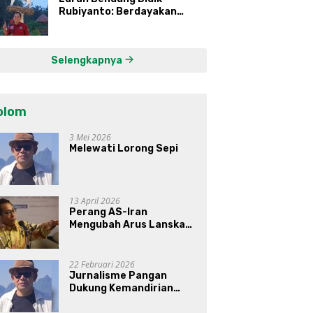
Rubiyanto: Berdayakan
Ekonomi Warga Kembangkan
Kawasan Lumbung
Mataraman
Selengkapnya
olom
3 Mei 2026
Melewati Lorong Sepi
13 April 2026
Perang AS-Iran
Mengubah Arus Lanskap
Dunia, Posisi Indonesia Di
Bawah Kepemimpinan
Prabowo-Gibran?
22 Februari 2026
Jurnalisme Pangan
Dukung Kemandirian
Pangan di Indonesia