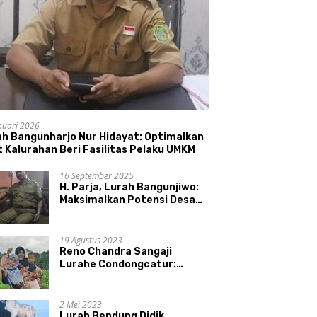
nuari 2026
ah Bangunharjo Nur Hidayat: Optimalkan
 Kalurahan Beri Fasilitas Pelaku UMKM
16 September 2025
H. Parja, Lurah Bangunjiwo:
Maksimalkan Potensi Desa
dan UMKM
19 Agustus 2023
Reno Chandra Sangaji
Lurahe Condongcatur:
Bekerja Keras, Nikmati
Proses, Dengarkan Suara
Masyarakat, dan Syukuri
2 Mei 2023
Hasil
Lurah Bendung Didik