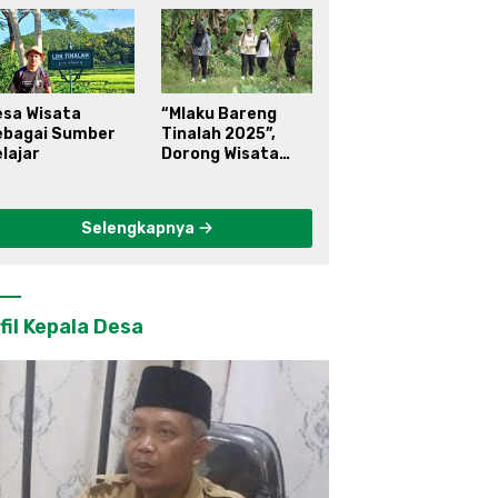
esa Wisata
“Mlaku Bareng
ebagai Sumber
Tinalah 2025”,
lajar
Dorong Wisata
Berkelanjutan di
Kulon Progo
Selengkapnya
fil Kepala Desa