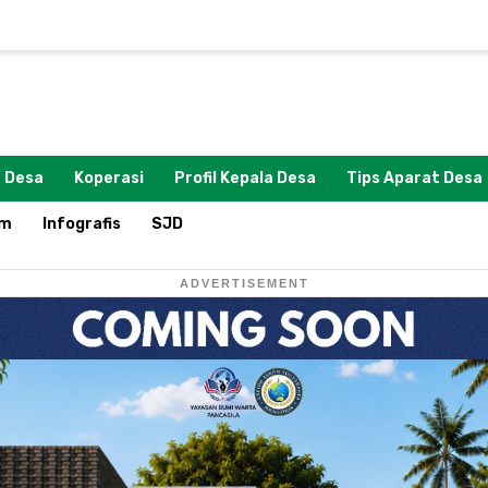
 Desa
Koperasi
Profil Kepala Desa
Tips Aparat Desa
om
Infografis
SJD
ADVERTISEMENT