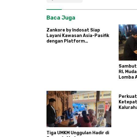
Baca Juga
Zankore by Indosat Siap
Layani Kawasan Asia-Pasifik
dengan Platform
Infrastruktur AI
Terintegerasi
Sambut
RI, Mud
Lomba A
Ronda
Perkuat
Ketepat
Kalurah
Tingkat
Agen Pe
Tiga UMKM Unggulan Hadir di