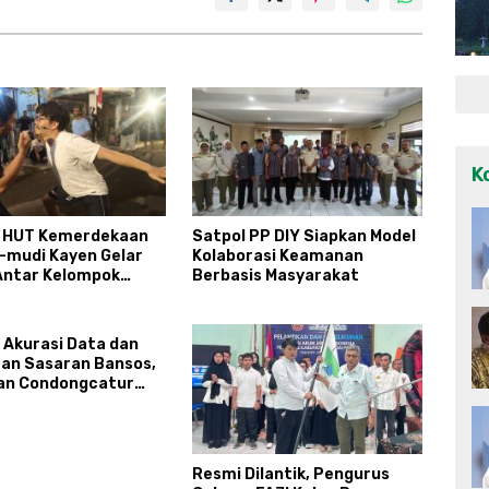
K
 HUT Kemerdekaan
Satpol PP DIY Siapkan Model
a-mudi Kayen Gelar
Kolaborasi Keamanan
ntar Kelompok
Berbasis Masyarakat
 Akurasi Data dan
an Sasaran Bansos,
an Condongcatur
kan Kapasitas 30
rlinsos
Resmi Dilantik, Pengurus