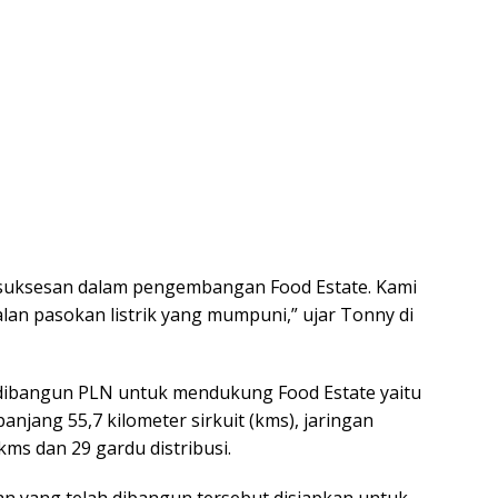
kesuksesan dalam pengembangan Food Estate. Kami
n pasokan listrik yang mumpuni,” ujar Tonny di
h dibangun PLN untuk mendukung Food Estate yaitu
njang 55,7 kilometer sirkuit (kms), jaringan
ms dan 29 gardu distribusi.
kan yang telah dibangun tersebut disiapkan untuk