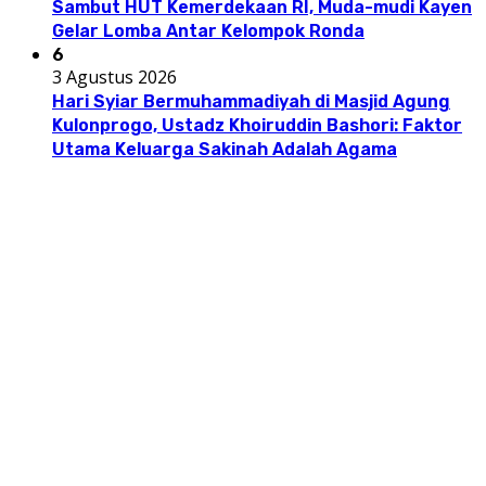
Sambut HUT Kemerdekaan RI, Muda-mudi Kayen
Gelar Lomba Antar Kelompok Ronda
6
3 Agustus 2026
Hari Syiar Bermuhammadiyah di Masjid Agung
Kulonprogo, Ustadz Khoiruddin Bashori: Faktor
Utama Keluarga Sakinah Adalah Agama