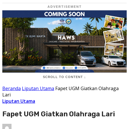
ADVERTISEMENT
SCROLL TO CONTENT ↓
Beranda
Liputan Utama
Fapet UGM Giatkan Olahraga
Lari
Liputan Utama
Fapet UGM Giatkan Olahraga Lari