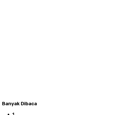
Banyak Dibaca
1