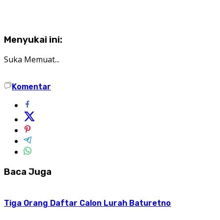
Menyukai ini:
Suka
Memuat...
Komentar
Baca Juga
Tiga Orang Daftar Calon Lurah Baturetno