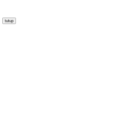
tutup