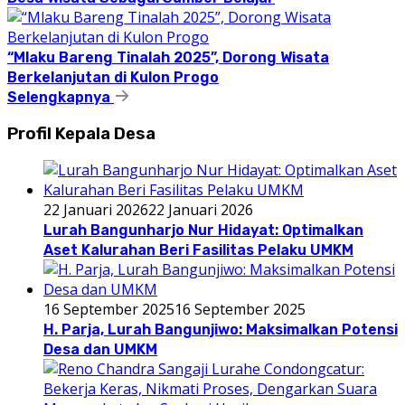
“Mlaku Bareng Tinalah 2025”, Dorong Wisata
Berkelanjutan di Kulon Progo
Selengkapnya
Profil Kepala Desa
22 Januari 2026
22 Januari 2026
Lurah Bangunharjo Nur Hidayat: Optimalkan
Aset Kalurahan Beri Fasilitas Pelaku UMKM
16 September 2025
16 September 2025
H. Parja, Lurah Bangunjiwo: Maksimalkan Potensi
Desa dan UMKM