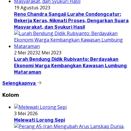
19 Agustus 2023
Reno Chandra Sangaji Lurahe Condongcatur:
Bekerja Keras, Nikmati Proses, Dengarkan Suara
Masyarakat, dan Syukuri Hasil
2 Mei 2023
2 Mei 2023
Lurah Bendung Didik Rubiyanto: Berdayakan
Ekonomi Warga Kembangkan Kawasan Lumbung
Mataraman
Selengkapnya
Kolom
3 Mei 2026
Melewati Lorong Sepi