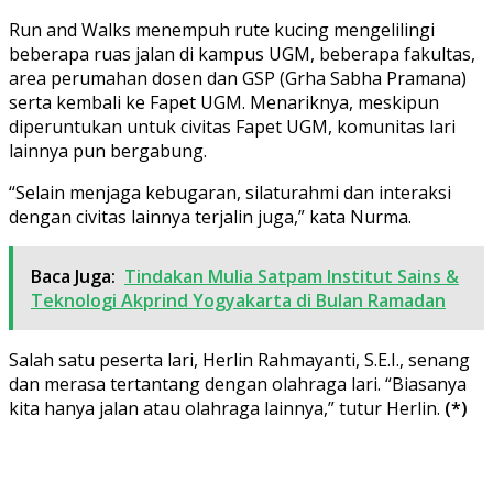
Run and Walks menempuh rute kucing mengelilingi
beberapa ruas jalan di kampus UGM, beberapa fakultas,
area perumahan dosen dan GSP (Grha Sabha Pramana)
serta kembali ke Fapet UGM. Menariknya, meskipun
diperuntukan untuk civitas Fapet UGM, komunitas lari
lainnya pun bergabung.
“Selain menjaga kebugaran, silaturahmi dan interaksi
dengan civitas lainnya terjalin juga,” kata Nurma.
Baca Juga:
Tindakan Mulia Satpam Institut Sains &
Teknologi Akprind Yogyakarta di Bulan Ramadan
Salah satu peserta lari, Herlin Rahmayanti, S.E.I., senang
dan merasa tertantang dengan olahraga lari. “Biasanya
kita hanya jalan atau olahraga lainnya,” tutur Herlin.
(*)