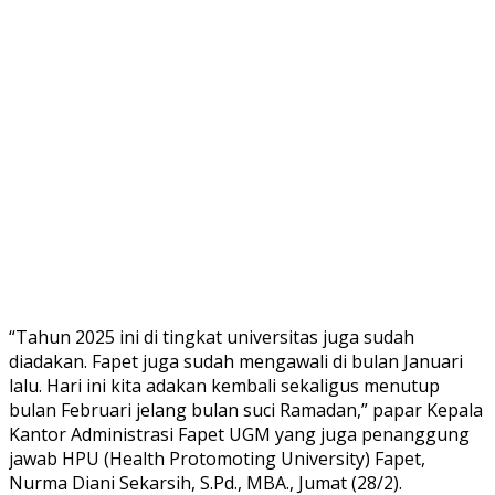
“Tahun 2025 ini di tingkat universitas juga sudah
diadakan. Fapet juga sudah mengawali di bulan Januari
lalu. Hari ini kita adakan kembali sekaligus menutup
bulan Februari jelang bulan suci Ramadan,” papar Kepala
Kantor Administrasi Fapet UGM yang juga penanggung
jawab HPU (Health Protomoting University) Fapet,
Nurma Diani Sekarsih, S.Pd., MBA., Jumat (28/2).