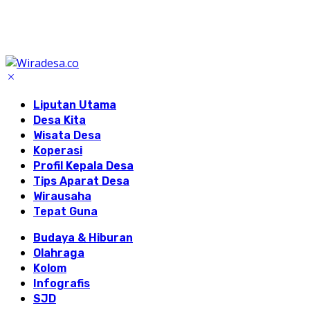
Liputan Utama
Desa Kita
Wisata Desa
Koperasi
Profil Kepala Desa
Tips Aparat Desa
Wirausaha
Tepat Guna
Budaya & Hiburan
Olahraga
Kolom
Infografis
SJD