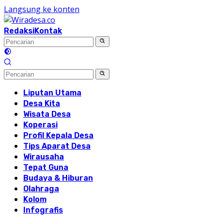
Langsung ke konten
Redaksi
Kontak
Liputan Utama
Desa Kita
Wisata Desa
Koperasi
Profil Kepala Desa
Tips Aparat Desa
Wirausaha
Tepat Guna
Budaya & Hiburan
Olahraga
Kolom
Infografis