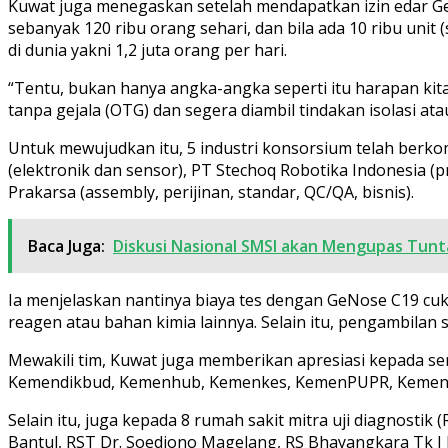
Kuwat juga menegaskan setelah mendapatkan izin edar Ge
sebanyak 120 ribu orang sehari, dan bila ada 10 ribu unit
di dunia yakni 1,2 juta orang per hari.
“Tentu, bukan hanya angka-angka seperti itu harapan k
tanpa gejala (OTG) dan segera diambil tindakan isolasi a
Untuk mewujudkan itu, 5 industri konsorsium telah berko
(elektronik dan sensor), PT Stechoq Robotika Indonesia (pn
Prakarsa (assembly, perijinan, standar, QC/QA, bisnis).
Baca Juga:
Diskusi Nasional SMSI akan Mengupas Tunt
Ia menjelaskan nantinya biaya tes dengan GeNose C19 cuku
reagen atau bahan kimia lainnya. Selain itu, pengambila
Mewakili tim, Kuwat juga memberikan apresiasi kepada
Kemendikbud, Kemenhub, Kemenkes, KemenPUPR, Kemenlu,
Selain itu, juga kepada 8 rumah sakit mitra uji diagnosti
Bantul, RST Dr. Soedjono Magelang, RS Bhayangkara Tk I 