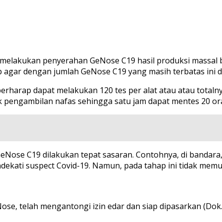
n melakukan penyerahan GeNose C19 hasil produksi massal 
p agar dengan jumlah GeNose C19 yang masih terbatas ini
rharap dapat melakukan 120 tes per alat atau atau totalnya 
engambilan nafas sehingga satu jam dapat mentes 20 orang 
i GeNose C19 dilakukan tepat sasaran. Contohnya, di bandar
ndekati suspect Covid-19. Namun, pada tahap ini tidak m
Nose, telah mengantongi izin edar dan siap dipasarkan (Do