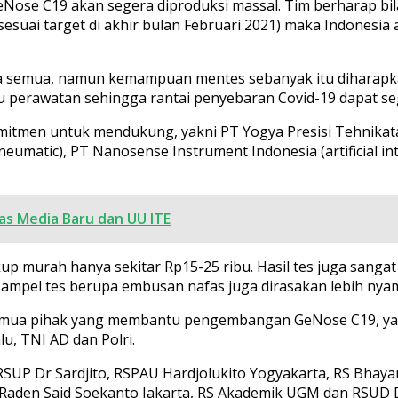
Nose C19 akan segera diproduksi massal. Tim berharap bi
 (sesuai target di akhir bulan Februari 2021) maka Indonesi
ita semua, namun kemampuan mentes sebanyak itu diharap
tau perawatan sehingga rantai penyebaran Covid-19 dapat se
mitmen untuk mendukung, yakni PT Yogya Presisi Tehnikata
eumatic), PT Nanosense Instrument Indonesia (artificial int
as Media Baru dan UU ITE
p murah hanya sekitar Rp15-25 ribu. Hasil tes juga sangat 
n sampel tes berupa embusan nafas juga dirasakan lebih ny
 semua pihak yang membantu pengembangan GeNose C19, ya
 TNI AD dan Polri.
k (RSUP Dr Sardjito, RSPAU Hardjolukito Yogyakarta, RS Bha
Raden Said Soekanto Jakarta, RS Akademik UGM dan RSUD Dr 