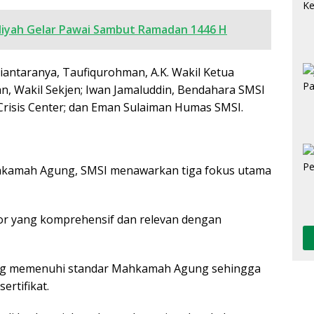
iyah Gelar Pawai Sambut Ramadan 1446 H
ntaranya, Taufiqurohman, A.K. Wakil Ketua
an, Wakil Sekjen; Iwan Jamaluddin, Bendahara SMSI
a Crisis Center; dan Eman Sulaiman Humas SMSI.
hkamah Agung, SMSI menawarkan tiga fokus utama
or yang komprehensif dan relevan dengan
ang memenuhi standar Mahkamah Agung sehingga
ertifikat.