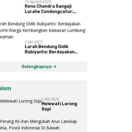
19 Agustus 2023
Reno Chandra Sangaji
Lurahe Condongcatur:
Bekerja Keras, Nikmati
Proses, Dengarkan Suara
Masyarakat, dan Syukuri
Hasil
2 Mei 2023
Lurah Bendung Didik
Rubiyanto: Berdayakan
Ekonomi Warga Kembangkan
Kawasan Lumbung
Selengkapnya
Mataraman
olom
3 Mei 2026
Melewati Lorong
Sepi