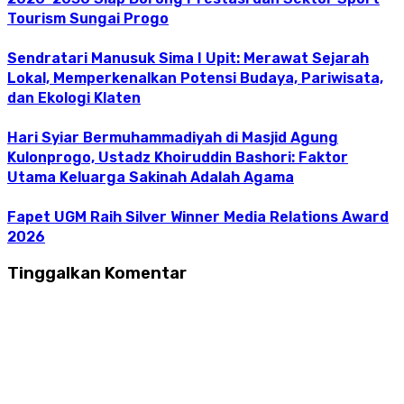
Tourism Sungai Progo
Sendratari Manusuk Sima I Upit: Merawat Sejarah
Lokal, Memperkenalkan Potensi Budaya, Pariwisata,
dan Ekologi Klaten
Hari Syiar Bermuhammadiyah di Masjid Agung
Kulonprogo, Ustadz Khoiruddin Bashori: Faktor
Utama Keluarga Sakinah Adalah Agama
Fapet UGM Raih Silver Winner Media Relations Award
2026
Tinggalkan Komentar