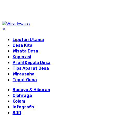
Liputan Utama
Desa Kita
Wisata Desa
Koperasi
Profil Kepala Desa
Tips Aparat Desa
Wirausaha
Tepat Guna
Budaya & Hiburan
Olahraga
Kolom
Infografis
SJD