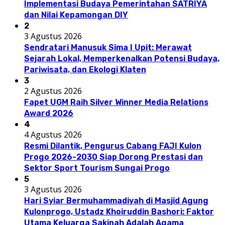
Implementasi Budaya Pemerintahan SATRIYA
dan Nilai Kepamongan DIY
2
3 Agustus 2026
Sendratari Manusuk Sima I Upit: Merawat
Sejarah Lokal, Memperkenalkan Potensi Budaya,
Pariwisata, dan Ekologi Klaten
3
2 Agustus 2026
Fapet UGM Raih Silver Winner Media Relations
Award 2026
4
4 Agustus 2026
Resmi Dilantik, Pengurus Cabang FAJI Kulon
Progo 2026-2030 Siap Dorong Prestasi dan
Sektor Sport Tourism Sungai Progo
5
3 Agustus 2026
Hari Syiar Bermuhammadiyah di Masjid Agung
Kulonprogo, Ustadz Khoiruddin Bashori: Faktor
Utama Keluarga Sakinah Adalah Agama