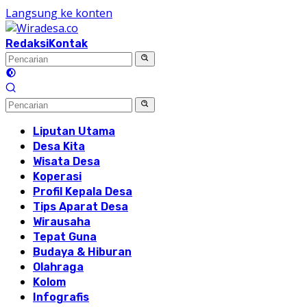
Langsung ke konten
Redaksi
Kontak
Liputan Utama
Desa Kita
Wisata Desa
Koperasi
Profil Kepala Desa
Tips Aparat Desa
Wirausaha
Tepat Guna
Budaya & Hiburan
Olahraga
Kolom
Infografis