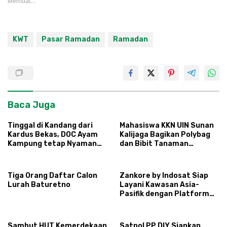
Memuat...
KWT
Pasar Ramadan
Ramadan
Baca Juga
Tinggal di Kandang dari
Mahasiswa KKN UIN Sunan
Kardus Bekas, DOC Ayam
Kalijaga Bagikan Polybag
Kampung tetap Nyaman
dan Bibit Tanaman
dan Sehat
Sayuran Hortikultura
kepada Warga Ngipikrejo 1
Tiga Orang Daftar Calon
Zankore by Indosat Siap
Lurah Baturetno
Layani Kawasan Asia-
Pasifik dengan Platform
Infrastruktur AI
Terintegerasi
Sambut HUT Kemerdekaan
Satpol PP DIY Siapkan