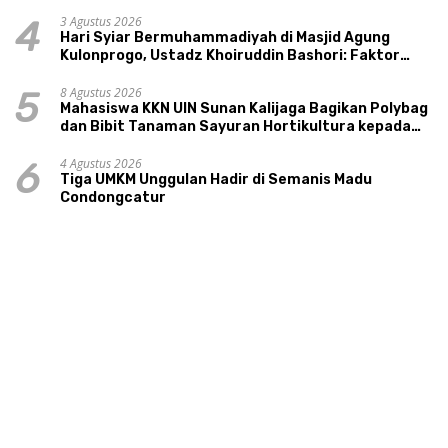
3 Agustus 2026
4
Hari Syiar Bermuhammadiyah di Masjid Agung
Kulonprogo, Ustadz Khoiruddin Bashori: Faktor
Utama Keluarga Sakinah Adalah Agama
8 Agustus 2026
5
Mahasiswa KKN UIN Sunan Kalijaga Bagikan Polybag
dan Bibit Tanaman Sayuran Hortikultura kepada
Warga Ngipikrejo 1
4 Agustus 2026
6
Tiga UMKM Unggulan Hadir di Semanis Madu
Condongcatur