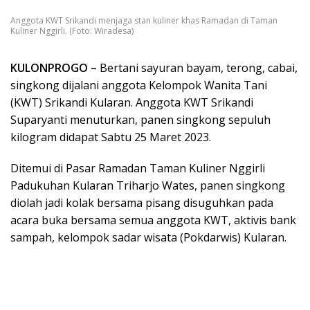
Anggota KWT Srikandi menjaga stan kuliner khas Ramadan di Taman
Kuliner Nggirli. (Foto: Wiradesa)
KULONPROGO –
Bertani sayuran bayam, terong, cabai,
singkong dijalani anggota Kelompok Wanita Tani
(KWT) Srikandi Kularan. Anggota KWT Srikandi
Suparyanti menuturkan, panen singkong sepuluh
kilogram didapat Sabtu 25 Maret 2023.
Ditemui di Pasar Ramadan Taman Kuliner Nggirli
Padukuhan Kularan Triharjo Wates, panen singkong
diolah jadi kolak bersama pisang disuguhkan pada
acara buka bersama semua anggota KWT, aktivis bank
sampah, kelompok sadar wisata (Pokdarwis) Kularan.