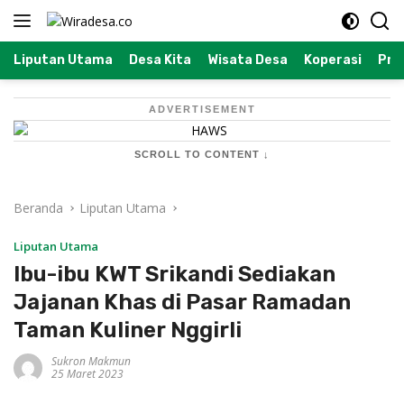
Langsung
ke
konten
Liputan Utama
Desa Kita
Wisata Desa
Koperasi
Prof
ADVERTISEMENT
SCROLL TO CONTENT ↓
Beranda
Liputan Utama
Liputan Utama
Ibu-ibu KWT Srikandi Sediakan
Jajanan Khas di Pasar Ramadan
Taman Kuliner Nggirli
Sukron Makmun
25 Maret 2023