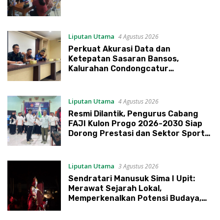
Liputan Utama
4 Agustus 2026
Perkuat Akurasi Data dan
Ketepatan Sasaran Bansos,
Kalurahan Condongcatur
Tingkatkan Kapasitas 30 Agen
Perlinsos
Liputan Utama
4 Agustus 2026
Resmi Dilantik, Pengurus Cabang
FAJI Kulon Progo 2026-2030 Siap
Dorong Prestasi dan Sektor Sport
Tourism Sungai Progo
Liputan Utama
3 Agustus 2026
Sendratari Manusuk Sima I Upit:
Merawat Sejarah Lokal,
Memperkenalkan Potensi Budaya,
Pariwisata, dan Ekologi Klaten