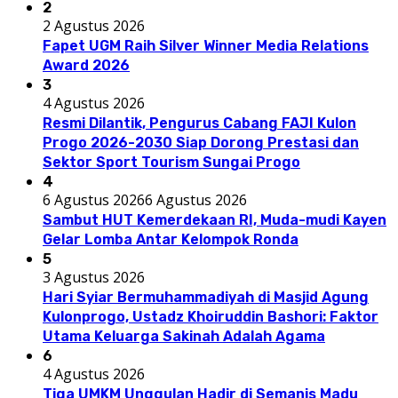
2
2 Agustus 2026
Fapet UGM Raih Silver Winner Media Relations
Award 2026
3
4 Agustus 2026
Resmi Dilantik, Pengurus Cabang FAJI Kulon
Progo 2026-2030 Siap Dorong Prestasi dan
Sektor Sport Tourism Sungai Progo
4
6 Agustus 2026
6 Agustus 2026
Sambut HUT Kemerdekaan RI, Muda-mudi Kayen
Gelar Lomba Antar Kelompok Ronda
5
3 Agustus 2026
Hari Syiar Bermuhammadiyah di Masjid Agung
Kulonprogo, Ustadz Khoiruddin Bashori: Faktor
Utama Keluarga Sakinah Adalah Agama
6
4 Agustus 2026
Tiga UMKM Unggulan Hadir di Semanis Madu