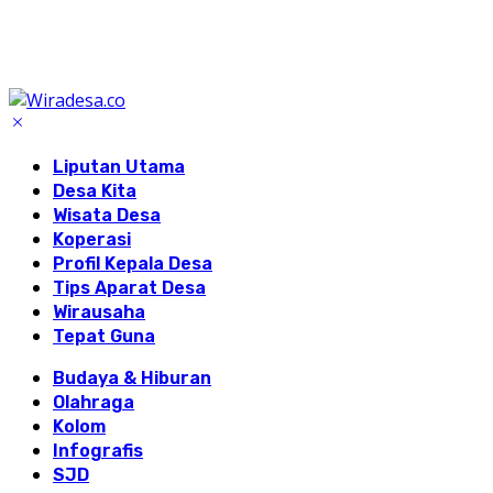
Liputan Utama
Desa Kita
Wisata Desa
Koperasi
Profil Kepala Desa
Tips Aparat Desa
Wirausaha
Tepat Guna
Budaya & Hiburan
Olahraga
Kolom
Infografis
SJD