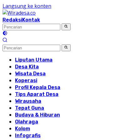
Langsung ke konten
Redaksi
Kontak
Liputan Utama
Desa Kita
Wisata Desa
Koperasi
Profil Kepala Desa
Tips Aparat Desa
Wirausaha
Tepat Guna
Budaya & Hiburan
Olahraga
Kolom
Infografis