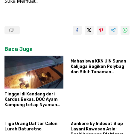
Suka
Memuat...
Baca Juga
Mahasiswa KKN UIN Sunan
Kalijaga Bagikan Polybag
dan Bibit Tanaman
Sayuran Hortikultura
kepada Warga Ngipikrejo 1
Tinggal di Kandang dari
Kardus Bekas, DOC Ayam
Kampung tetap Nyaman
dan Sehat
Tiga Orang Daftar Calon
Zankore by Indosat Siap
Lurah Baturetno
Layani Kawasan Asia-