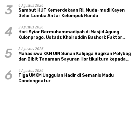
6 Agustus 2026
3
Sambut HUT Kemerdekaan RI, Muda-mudi Kayen
Gelar Lomba Antar Kelompok Ronda
3 Agustus 2026
4
Hari Syiar Bermuhammadiyah di Masjid Agung
Kulonprogo, Ustadz Khoiruddin Bashori: Faktor
Utama Keluarga Sakinah Adalah Agama
8 Agustus 2026
5
Mahasiswa KKN UIN Sunan Kalijaga Bagikan Polybag
dan Bibit Tanaman Sayuran Hortikultura kepada
Warga Ngipikrejo 1
4 Agustus 2026
6
Tiga UMKM Unggulan Hadir di Semanis Madu
Condongcatur