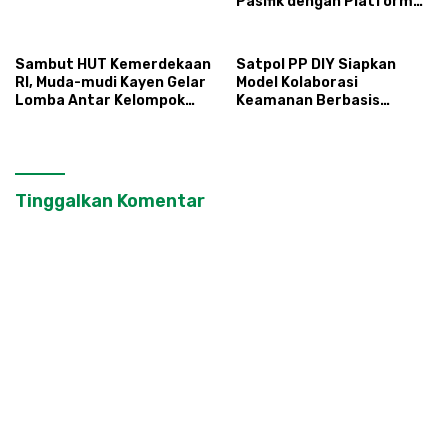
Pasifik dengan Platform
Infrastruktur AI
Terintegerasi
Sambut HUT Kemerdekaan
Satpol PP DIY Siapkan
RI, Muda-mudi Kayen Gelar
Model Kolaborasi
Lomba Antar Kelompok
Keamanan Berbasis
Ronda
Masyarakat
Tinggalkan Komentar