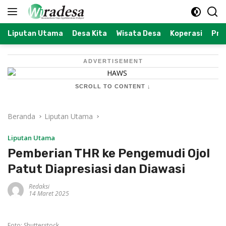
Langsung
ke
konten
Liputan Utama
Desa Kita
Wisata Desa
Koperasi
Prof
ADVERTISEMENT
SCROLL TO CONTENT ↓
Beranda
Liputan Utama
Liputan Utama
Pemberian THR ke Pengemudi Ojol
Patut Diapresiasi dan Diawasi
Redaksi
14 Maret 2025
Foto: Shutterstock