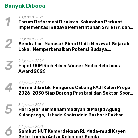
Banyak Dibaca
1 Agustus 2026
1
Forum Reformasi Birokrasi Kalurahan Perkuat
Implementasi Budaya Pemerintahan SATRIYA dan
Nilai Kepamongan DIY
3 Agustus 2026
2
Sendratari Manusuk Sima I Upit: Merawat Sejarah
Lokal, Memperkenalkan Potensi Budaya,
Pariwisata, dan Ekologi Klaten
2 Agustus 2026
3
Fapet UGM Raih Silver Winner Media Relations
Award 2026
4 Agustus 2026
4
Resmi Dilantik, Pengurus Cabang FAJI Kulon Progo
2026-2030 Siap Dorong Prestasi dan Sektor Sport
Tourism Sungai Progo
3 Agustus 2026
5
Hari Syiar Bermuhammadiyah di Masjid Agung
Kulonprogo, Ustadz Khoiruddin Bashori: Faktor
Utama Keluarga Sakinah Adalah Agama
6 Agustus 2026
6
Sambut HUT Kemerdekaan RI, Muda-mudi Kayen
Gelar Lomba Antar Kelompok Ronda