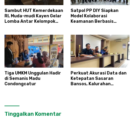
Sambut HUT Kemerdekaan
Satpol PP DIY Siapkan
RI, Muda-mudi Kayen Gelar
Model Kolaborasi
Lomba Antar Kelompok
Keamanan Berbasis
Ronda
Masyarakat
Tiga UMKM Unggulan Hadir
Perkuat Akurasi Data dan
di Semanis Madu
Ketepatan Sasaran
Condongcatur
Bansos, Kalurahan
Condongcatur Tingkatkan
Kapasitas 30 Agen
Perlinsos
Tinggalkan Komentar