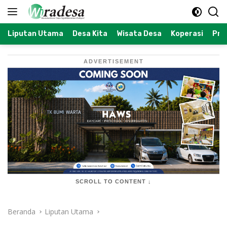
Langsung
ke
konten
Liputan Utama
Desa Kita
Wisata Desa
Koperasi
Prof
ADVERTISEMENT
SCROLL TO CONTENT ↓
Beranda
Liputan Utama