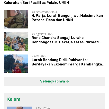
Kalurahan Beri Fasilitas Pelaku UMKM
16 September 2025
H. Parja, Lurah Bangunjiwo: Maksimalkan
Potensi Desa dan UMKM
19 Agustus 2023
Reno Chandra Sangaji Lurahe
Condongcatur: Bekerja Keras, Nikmati
Proses, Dengarkan Suara Masyarakat,
dan Syukuri Hasil
2 Mei 2023
Lurah Bendung Didik Rubiyanto:
Berdayakan Ekonomi Warga Kembangkan
Kawasan Lumbung Mataraman
Selengkapnya
Kolom
3 Mei 2026