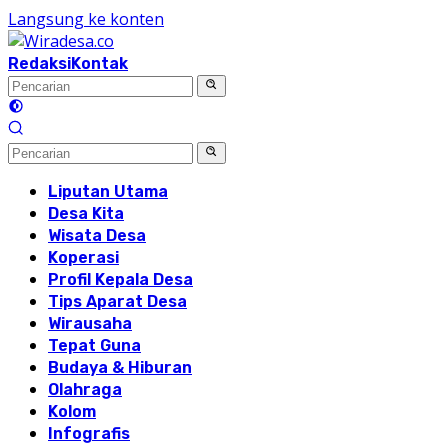
Langsung ke konten
Redaksi
Kontak
Liputan Utama
Desa Kita
Wisata Desa
Koperasi
Profil Kepala Desa
Tips Aparat Desa
Wirausaha
Tepat Guna
Budaya & Hiburan
Olahraga
Kolom
Infografis