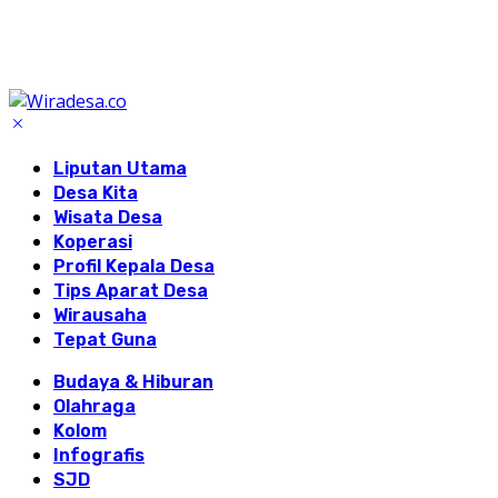
Liputan Utama
Desa Kita
Wisata Desa
Koperasi
Profil Kepala Desa
Tips Aparat Desa
Wirausaha
Tepat Guna
Budaya & Hiburan
Olahraga
Kolom
Infografis
SJD