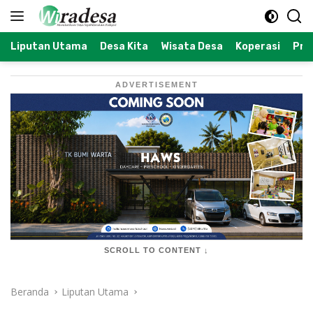
Langsung
ke
konten
Liputan Utama
Desa Kita
Wisata Desa
Koperasi
Prof
ADVERTISEMENT
SCROLL TO CONTENT ↓
Beranda
Liputan Utama