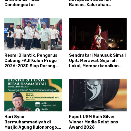
Condongcatur
Bansos, Kalurahan
Condongcatur Tingkatkan
Kapasitas 30 Agen
Perlinsos
Resmi Dilantik, Pengurus
Sendratari Manusuk Sima I
Cabang FAJI Kulon Progo
Upit: Merawat Sejarah
2026-2030 Siap Dorong
Lokal, Memperkenalkan
Prestasi dan Sektor Sport
Potensi Budaya,
Tourism Sungai Progo
Pariwisata, dan Ekologi
Klaten
Hari Syiar
Fapet UGM Raih Silver
Bermuhammadiyah di
Winner Media Relations
Masjid Agung Kulonprogo,
Award 2026