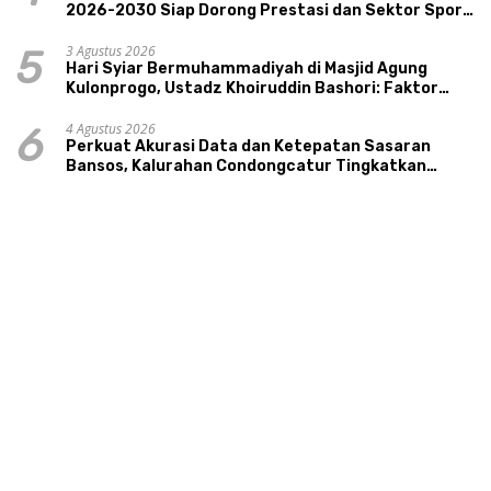
2026-2030 Siap Dorong Prestasi dan Sektor Sport
Tourism Sungai Progo
3 Agustus 2026
5
Hari Syiar Bermuhammadiyah di Masjid Agung
Kulonprogo, Ustadz Khoiruddin Bashori: Faktor
Utama Keluarga Sakinah Adalah Agama
4 Agustus 2026
6
Perkuat Akurasi Data dan Ketepatan Sasaran
Bansos, Kalurahan Condongcatur Tingkatkan
Kapasitas 30 Agen Perlinsos