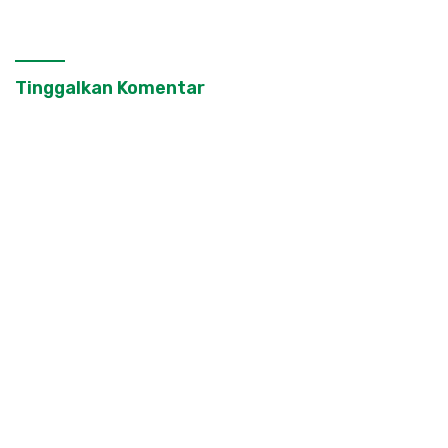
Ustadz Khoiruddin Bashori:
Faktor Utama Keluarga
Sakinah Adalah Agama
Tinggalkan Komentar