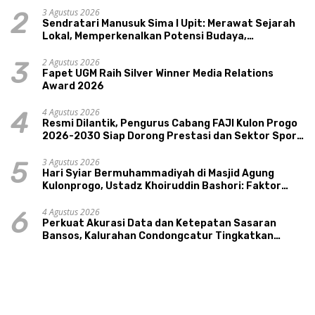
3 Agustus 2026
2
Sendratari Manusuk Sima I Upit: Merawat Sejarah
Lokal, Memperkenalkan Potensi Budaya,
Pariwisata, dan Ekologi Klaten
2 Agustus 2026
3
Fapet UGM Raih Silver Winner Media Relations
Award 2026
4 Agustus 2026
4
Resmi Dilantik, Pengurus Cabang FAJI Kulon Progo
2026-2030 Siap Dorong Prestasi dan Sektor Sport
Tourism Sungai Progo
3 Agustus 2026
5
Hari Syiar Bermuhammadiyah di Masjid Agung
Kulonprogo, Ustadz Khoiruddin Bashori: Faktor
Utama Keluarga Sakinah Adalah Agama
4 Agustus 2026
6
Perkuat Akurasi Data dan Ketepatan Sasaran
Bansos, Kalurahan Condongcatur Tingkatkan
Kapasitas 30 Agen Perlinsos