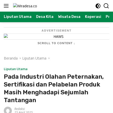
Langsung
ke
konten
Liputan Utama
Desa Kita
Wisata Desa
Koperasi
Prof
ADVERTISEMENT
SCROLL TO CONTENT ↓
Beranda
Liputan Utama
Liputan Utama
Pada Industri Olahan Peternakan,
Sertifikasi dan Pelabelan Produk
Masih Menghadapi Sejumlah
Tantangan
Redaksi
15 April 2025