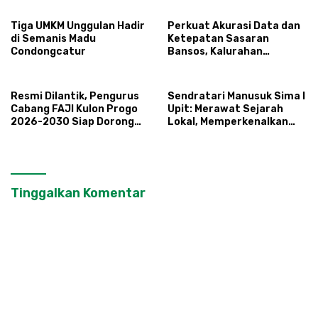
Tiga UMKM Unggulan Hadir
Perkuat Akurasi Data dan
di Semanis Madu
Ketepatan Sasaran
Condongcatur
Bansos, Kalurahan
Condongcatur Tingkatkan
Kapasitas 30 Agen
Perlinsos
Resmi Dilantik, Pengurus
Sendratari Manusuk Sima I
Cabang FAJI Kulon Progo
Upit: Merawat Sejarah
2026-2030 Siap Dorong
Lokal, Memperkenalkan
Prestasi dan Sektor Sport
Potensi Budaya,
Tourism Sungai Progo
Pariwisata, dan Ekologi
Klaten
Tinggalkan Komentar