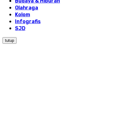
Budaya & Hiburan
Olahraga
Kolom
Infografis
SJD
tutup