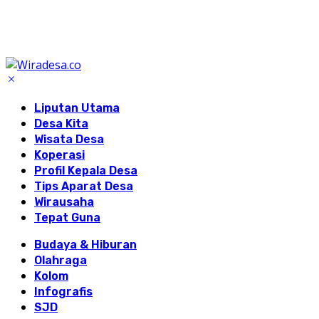
Liputan Utama
Desa Kita
Wisata Desa
Koperasi
Profil Kepala Desa
Tips Aparat Desa
Wirausaha
Tepat Guna
Budaya & Hiburan
Olahraga
Kolom
Infografis
SJD