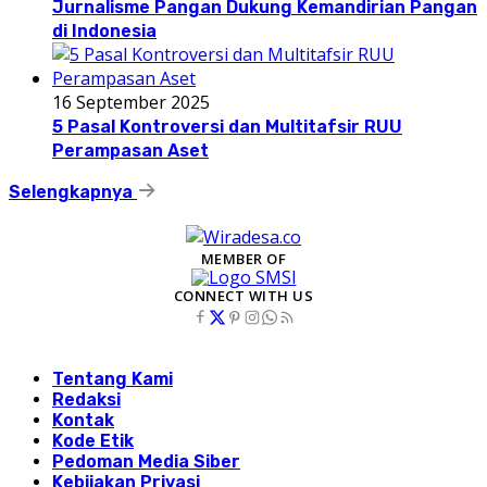
Jurnalisme Pangan Dukung Kemandirian Pangan
di Indonesia
16 September 2025
5 Pasal Kontroversi dan Multitafsir RUU
Perampasan Aset
Selengkapnya
MEMBER OF
CONNECT WITH US
Tentang Kami
Redaksi
Kontak
Kode Etik
Pedoman Media Siber
Kebijakan Privasi