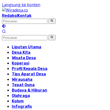
Langsung ke konten
Redaksi
Kontak
Liputan Utama
Desa Kita
Wisata Desa
Koperasi
Profil Kepala Desa
Tips Aparat Desa
Wirausaha
Tepat Guna
Budaya & Hiburan
Olahraga
Kolom
Infografis