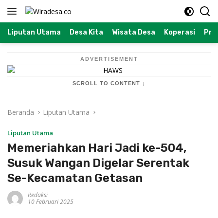
Langsung
ke
konten
Liputan Utama
Desa Kita
Wisata Desa
Koperasi
Prof
ADVERTISEMENT
SCROLL TO CONTENT ↓
Beranda
Liputan Utama
Liputan Utama
Memeriahkan Hari Jadi ke-504,
Susuk Wangan Digelar Serentak
Se-Kecamatan Getasan
Redaksi
10 Februari 2025