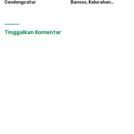
Condongcatur
Bansos, Kalurahan
Condongcatur Tingkatkan
Kapasitas 30 Agen
Perlinsos
Tinggalkan Komentar