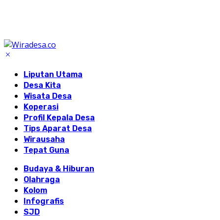
Liputan Utama
Desa Kita
Wisata Desa
Koperasi
Profil Kepala Desa
Tips Aparat Desa
Wirausaha
Tepat Guna
Budaya & Hiburan
Olahraga
Kolom
Infografis
SJD