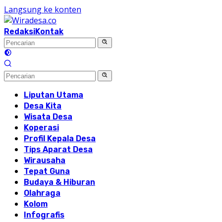
Langsung ke konten
Redaksi
Kontak
Liputan Utama
Desa Kita
Wisata Desa
Koperasi
Profil Kepala Desa
Tips Aparat Desa
Wirausaha
Tepat Guna
Budaya & Hiburan
Olahraga
Kolom
Infografis