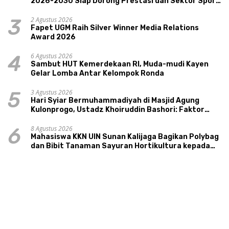
2026-2030 Siap Dorong Prestasi dan Sektor Sport
Tourism Sungai Progo
2 Agustus 2026
3
Fapet UGM Raih Silver Winner Media Relations
Award 2026
6 Agustus 2026
4
Sambut HUT Kemerdekaan RI, Muda-mudi Kayen
Gelar Lomba Antar Kelompok Ronda
3 Agustus 2026
5
Hari Syiar Bermuhammadiyah di Masjid Agung
Kulonprogo, Ustadz Khoiruddin Bashori: Faktor
Utama Keluarga Sakinah Adalah Agama
8 Agustus 2026
6
Mahasiswa KKN UIN Sunan Kalijaga Bagikan Polybag
dan Bibit Tanaman Sayuran Hortikultura kepada
Warga Ngipikrejo 1