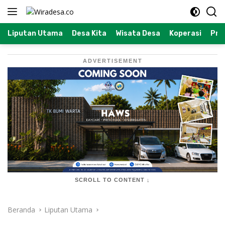
Langsung
ke
konten
Liputan Utama
Desa Kita
Wisata Desa
Koperasi
Prof
ADVERTISEMENT
SCROLL TO CONTENT ↓
Beranda
Liputan Utama