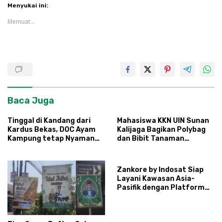
Menyukai ini:
Memuat...
Baca Juga
Tinggal di Kandang dari
Mahasiswa KKN UIN Sunan
Kardus Bekas, DOC Ayam
Kalijaga Bagikan Polybag
Kampung tetap Nyaman
dan Bibit Tanaman
dan Sehat
Sayuran Hortikultura
kepada Warga Ngipikrejo 1
Zankore by Indosat Siap
Layani Kawasan Asia-
Pasifik dengan Platform
Infrastruktur AI
Terintegerasi