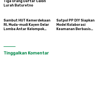
Tiga Orang Daftar Calon
Lurah Baturetno
Sambut HUT Kemerdekaan
Satpol PP DIY Siapkan
RI, Muda-mudi Kayen Gelar
Model Kolaborasi
Lomba Antar Kelompok
Keamanan Berbasis
Ronda
Masyarakat
Tinggalkan Komentar