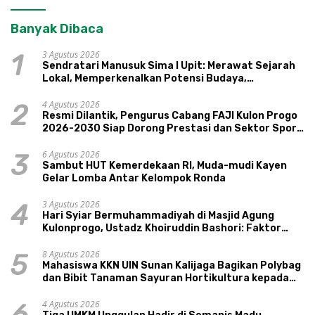
Banyak Dibaca
3 Agustus 2026
1
Sendratari Manusuk Sima I Upit: Merawat Sejarah
Lokal, Memperkenalkan Potensi Budaya,
Pariwisata, dan Ekologi Klaten
4 Agustus 2026
2
Resmi Dilantik, Pengurus Cabang FAJI Kulon Progo
2026-2030 Siap Dorong Prestasi dan Sektor Sport
Tourism Sungai Progo
6 Agustus 2026
3
Sambut HUT Kemerdekaan RI, Muda-mudi Kayen
Gelar Lomba Antar Kelompok Ronda
3 Agustus 2026
4
Hari Syiar Bermuhammadiyah di Masjid Agung
Kulonprogo, Ustadz Khoiruddin Bashori: Faktor
Utama Keluarga Sakinah Adalah Agama
8 Agustus 2026
5
Mahasiswa KKN UIN Sunan Kalijaga Bagikan Polybag
dan Bibit Tanaman Sayuran Hortikultura kepada
Warga Ngipikrejo 1
4 Agustus 2026