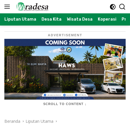
Langsung
ke
konten
Liputan Utama
Desa Kita
Wisata Desa
Koperasi
Prof
ADVERTISEMENT
SCROLL TO CONTENT ↓
Beranda
Liputan Utama