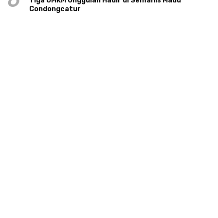
6
Tiga UMKM Unggulan Hadir di Semanis Madu
Condongcatur