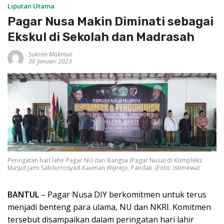
Liputan Utama
Pagar Nusa Makin Diminati sebagai
Ekskul di Sekolah dan Madrasah
Sukron Makmun
30 Januari 2023
Peringatan hari lahir Pagar NU dan Bangsa (Pagar Nusa) di Kompleks
Masjid Jami Sabilurrosyad Kauman Wijirejo, Pandak. (Foto: Istimewa)
BANTUL
– Pagar Nusa DIY berkomitmen untuk terus
menjadi benteng para ulama, NU dan NKRI. Komitmen
tersebut disampaikan dalam peringatan hari lahir