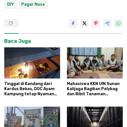
DIY
Pagar Nusa
Baca Juga
Tinggal di Kandang dari
Mahasiswa KKN UIN Sunan
Kardus Bekas, DOC Ayam
Kalijaga Bagikan Polybag
Kampung tetap Nyaman
dan Bibit Tanaman
dan Sehat
Sayuran Hortikultura
kepada Warga Ngipikrejo 1