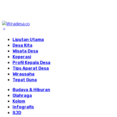
Liputan Utama
Desa Kita
Wisata Desa
Koperasi
Profil Kepala Desa
Tips Aparat Desa
Wirausaha
Tepat Guna
Budaya & Hiburan
Olahraga
Kolom
Infografis
SJD