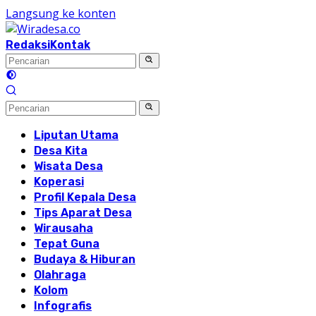
Langsung ke konten
Redaksi
Kontak
Liputan Utama
Desa Kita
Wisata Desa
Koperasi
Profil Kepala Desa
Tips Aparat Desa
Wirausaha
Tepat Guna
Budaya & Hiburan
Olahraga
Kolom
Infografis