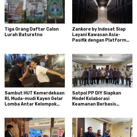
Tiga Orang Daftar Calon
Zankore by Indosat Siap
Lurah Baturetno
Layani Kawasan Asia-
Pasifik dengan Platform
Infrastruktur AI
Terintegerasi
Sambut HUT Kemerdekaan
Satpol PP DIY Siapkan
RI, Muda-mudi Kayen Gelar
Model Kolaborasi
Lomba Antar Kelompok
Keamanan Berbasis
Ronda
Masyarakat