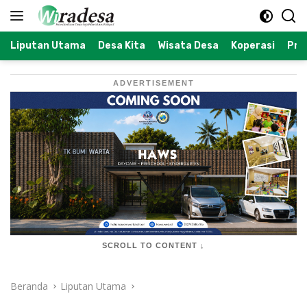
Langsung
ke
konten
Liputan Utama
Desa Kita
Wisata Desa
Koperasi
Prof
ADVERTISEMENT
SCROLL TO CONTENT ↓
Beranda
Liputan Utama