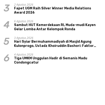
Tourism Sungai Progo
2 Agustus 2026
3
Fapet UGM Raih Silver Winner Media Relations
Award 2026
6 Agustus 2026
4
Sambut HUT Kemerdekaan RI, Muda-mudi Kayen
Gelar Lomba Antar Kelompok Ronda
3 Agustus 2026
5
Hari Syiar Bermuhammadiyah di Masjid Agung
Kulonprogo, Ustadz Khoiruddin Bashori: Faktor
Utama Keluarga Sakinah Adalah Agama
4 Agustus 2026
6
Tiga UMKM Unggulan Hadir di Semanis Madu
Condongcatur