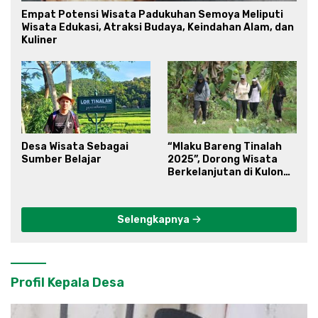
Empat Potensi Wisata Padukuhan Semoya Meliputi
Wisata Edukasi, Atraksi Budaya, Keindahan Alam, dan
Kuliner
Desa Wisata Sebagai
“Mlaku Bareng Tinalah
Sumber Belajar
2025”, Dorong Wisata
Berkelanjutan di Kulon
Progo
Selengkapnya
Profil Kepala Desa