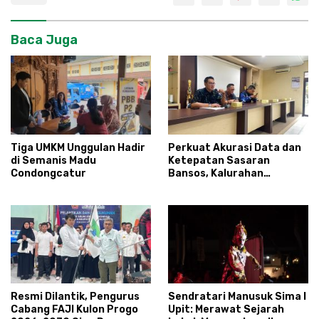
Baca Juga
Tiga UMKM Unggulan Hadir
Perkuat Akurasi Data dan
di Semanis Madu
Ketepatan Sasaran
Condongcatur
Bansos, Kalurahan
Condongcatur Tingkatkan
Kapasitas 30 Agen
Perlinsos
Resmi Dilantik, Pengurus
Sendratari Manusuk Sima I
Cabang FAJI Kulon Progo
Upit: Merawat Sejarah