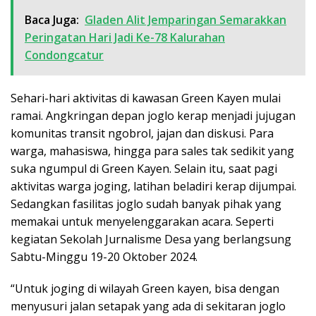
Baca Juga:
Gladen Alit Jemparingan Semarakkan
Peringatan Hari Jadi Ke-78 Kalurahan
Condongcatur
Sehari-hari aktivitas di kawasan Green Kayen mulai
ramai. Angkringan depan joglo kerap menjadi jujugan
komunitas transit ngobrol, jajan dan diskusi. Para
warga, mahasiswa, hingga para sales tak sedikit yang
suka ngumpul di Green Kayen. Selain itu, saat pagi
aktivitas warga joging, latihan beladiri kerap dijumpai.
Sedangkan fasilitas joglo sudah banyak pihak yang
memakai untuk menyelenggarakan acara. Seperti
kegiatan Sekolah Jurnalisme Desa yang berlangsung
Sabtu-Minggu 19-20 Oktober 2024.
“Untuk joging di wilayah Green kayen, bisa dengan
menyusuri jalan setapak yang ada di sekitaran joglo