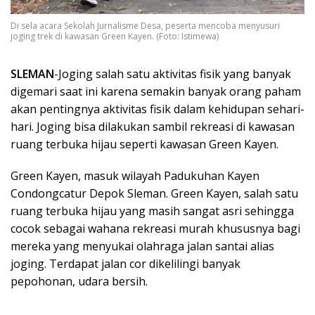
Di sela acara Sekolah Jurnalisme Desa, peserta mencoba menyusuri
joging trek di kawasan Green Kayen. (Foto: Istimewa)
SLEMAN
-Joging salah satu aktivitas fisik yang banyak
digemari saat ini karena semakin banyak orang paham
akan pentingnya aktivitas fisik dalam kehidupan sehari-
hari. Joging bisa dilakukan sambil rekreasi di kawasan
ruang terbuka hijau seperti kawasan Green Kayen.
Green Kayen, masuk wilayah Padukuhan Kayen
Condongcatur Depok Sleman. Green Kayen, salah satu
ruang terbuka hijau yang masih sangat asri sehingga
cocok sebagai wahana rekreasi murah khususnya bagi
mereka yang menyukai olahraga jalan santai alias
joging. Terdapat jalan cor dikelilingi banyak
pepohonan, udara bersih.