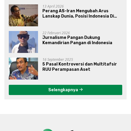
13 April 2026
Perang AS-Iran Mengubah Arus
Lanskap Dunia, Posisi Indonesia Di
Bawah Kepemimpinan Prabowo-
Gibran?
22 Februari 2026
Jurnalisme Pangan Dukung
Kemandirian Pangan di Indonesia
16 September 2025
5 Pasal Kontroversi dan Multitafsir
RUU Perampasan Aset
Selengkapnya