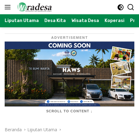
Langsung
ke
konten
Liputan Utama
Desa Kita
Wisata Desa
Koperasi
Prof
ADVERTISEMENT
SCROLL TO CONTENT ↓
Beranda
Liputan Utama