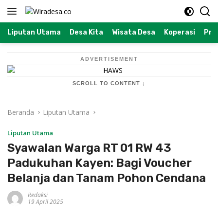
Langsung
ke
konten
Liputan Utama
Desa Kita
Wisata Desa
Koperasi
Prof
ADVERTISEMENT
SCROLL TO CONTENT ↓
Beranda
Liputan Utama
Liputan Utama
Syawalan Warga RT 01 RW 43
Padukuhan Kayen: Bagi Voucher
Belanja dan Tanam Pohon Cendana
Redaksi
19 April 2025