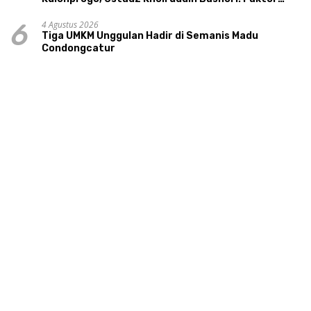
Utama Keluarga Sakinah Adalah Agama
4 Agustus 2026
6
Tiga UMKM Unggulan Hadir di Semanis Madu
Condongcatur