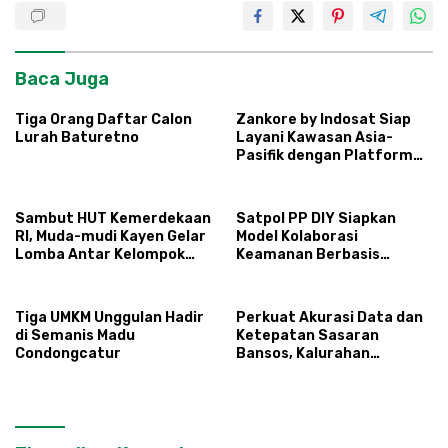
Baca Juga
Tiga Orang Daftar Calon
Zankore by Indosat Siap
Lurah Baturetno
Layani Kawasan Asia-
Pasifik dengan Platform
Infrastruktur AI
Terintegerasi
Sambut HUT Kemerdekaan
Satpol PP DIY Siapkan
RI, Muda-mudi Kayen Gelar
Model Kolaborasi
Lomba Antar Kelompok
Keamanan Berbasis
Ronda
Masyarakat
Tiga UMKM Unggulan Hadir
Perkuat Akurasi Data dan
di Semanis Madu
Ketepatan Sasaran
Condongcatur
Bansos, Kalurahan
Condongcatur Tingkatkan
Kapasitas 30 Agen
Perlinsos