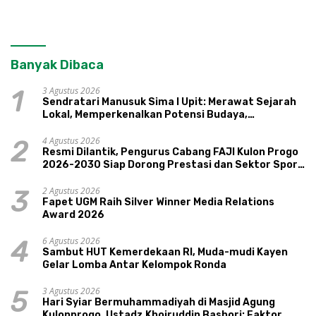
Banyak Dibaca
3 Agustus 2026
1
Sendratari Manusuk Sima I Upit: Merawat Sejarah
Lokal, Memperkenalkan Potensi Budaya,
Pariwisata, dan Ekologi Klaten
4 Agustus 2026
2
Resmi Dilantik, Pengurus Cabang FAJI Kulon Progo
2026-2030 Siap Dorong Prestasi dan Sektor Sport
Tourism Sungai Progo
2 Agustus 2026
3
Fapet UGM Raih Silver Winner Media Relations
Award 2026
6 Agustus 2026
4
Sambut HUT Kemerdekaan RI, Muda-mudi Kayen
Gelar Lomba Antar Kelompok Ronda
3 Agustus 2026
5
Hari Syiar Bermuhammadiyah di Masjid Agung
Kulonprogo, Ustadz Khoiruddin Bashori: Faktor