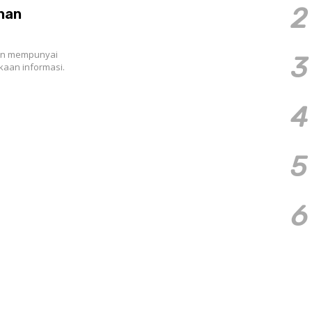
2
ahan
han mempunyai
3
kaan informasi.
4
5
6