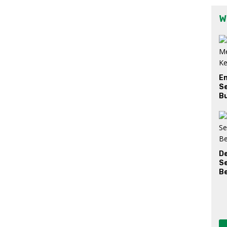
W
E
Se
Bu
D
S
Be