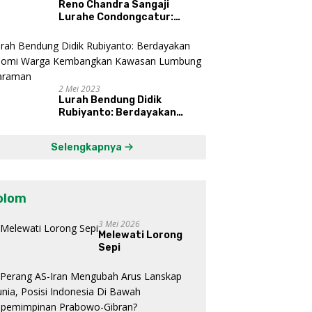
Reno Chandra Sangaji
Lurahe Condongcatur:
Bekerja Keras, Nikmati
Proses, Dengarkan Suara
Masyarakat, dan Syukuri
Hasil
2 Mei 2023
Lurah Bendung Didik
Rubiyanto: Berdayakan
Ekonomi Warga Kembangkan
Kawasan Lumbung
Selengkapnya
Mataraman
olom
3 Mei 2026
Melewati Lorong
Sepi