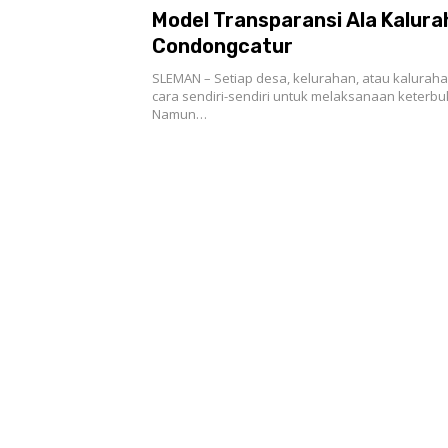
Model Transparansi Ala Kalur
Condongcatur
SLEMAN – Setiap desa, kelurahan, atau kalura
cara sendiri-sendiri untuk melaksanaan keterbu
Namun…