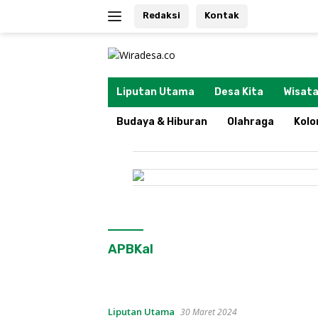
Langsung
Redaksi
Kontak
ke
konten
tutup
Liputan Utama
Desa Kita
Wisata
Budaya & Hiburan
Olahraga
Kol
APBKal
Liputan Utama
30 Maret 2024