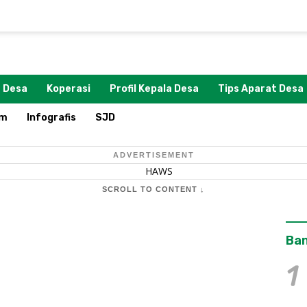
 Desa
Koperasi
Profil Kepala Desa
Tips Aparat Desa
om
Infografis
SJD
ADVERTISEMENT
SCROLL TO CONTENT ↓
Ban
1