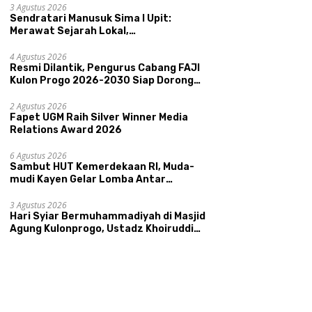
Kepamongan DIY
3 Agustus 2026
Sendratari Manusuk Sima I Upit:
Merawat Sejarah Lokal,
Memperkenalkan Potensi Budaya,
Pariwisata, dan Ekologi Klaten
4 Agustus 2026
Resmi Dilantik, Pengurus Cabang FAJI
Kulon Progo 2026-2030 Siap Dorong
Prestasi dan Sektor Sport Tourism
Sungai Progo
2 Agustus 2026
Fapet UGM Raih Silver Winner Media
Relations Award 2026
6 Agustus 2026
Sambut HUT Kemerdekaan RI, Muda-
mudi Kayen Gelar Lomba Antar
Kelompok Ronda
3 Agustus 2026
Hari Syiar Bermuhammadiyah di Masjid
Agung Kulonprogo, Ustadz Khoiruddin
Bashori: Faktor Utama Keluarga
Sakinah Adalah Agama